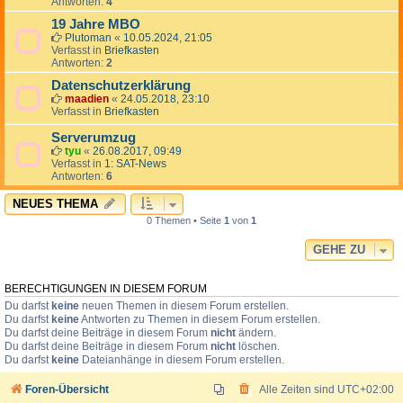
Antworten:
4
19 Jahre MBO
Plutoman
«
10.05.2024, 21:05
Verfasst in
Briefkasten
Antworten:
2
Datenschutzerklärung
maadien
«
24.05.2018, 23:10
Verfasst in
Briefkasten
Serverumzug
tyu
«
26.08.2017, 09:49
Verfasst in
1: SAT-News
Antworten:
6
NEUES THEMA
0 Themen • Seite
1
von
1
GEHE ZU
BERECHTIGUNGEN IN DIESEM FORUM
Du darfst
keine
neuen Themen in diesem Forum erstellen.
Du darfst
keine
Antworten zu Themen in diesem Forum erstellen.
Du darfst deine Beiträge in diesem Forum
nicht
ändern.
Du darfst deine Beiträge in diesem Forum
nicht
löschen.
Du darfst
keine
Dateianhänge in diesem Forum erstellen.
Foren-Übersicht
Alle Zeiten sind
UTC+02:00