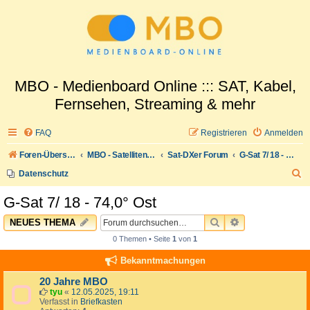
MBO - Medienboard Online ::: SAT, Kabel,
Fernsehen, Streaming & mehr
FAQ
Registrieren
Anmelden
Foren-Übersicht
MBO - Satellitenwelt
Sat-DXer Forum
G-Sat 7/ 18 - 74,0° Ost
S
Datenschutz
u
G-Sat 7/ 18 - 74,0° Ost
c
SUCHE
ERWEITERTE 
NEUES THEMA
h
0 Themen • Seite
1
von
1
e
Bekanntmachungen
20 Jahre MBO
tyu
«
12.05.2025, 19:11
Verfasst in
Briefkasten