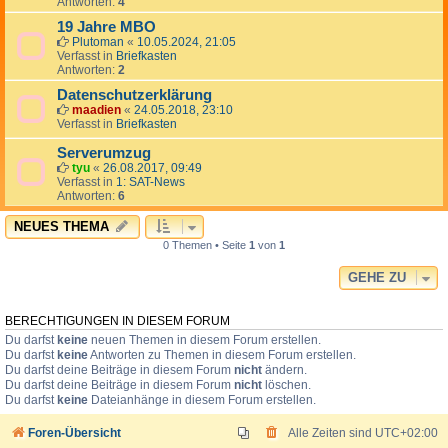
Antworten:
4
19 Jahre MBO
Plutoman
«
10.05.2024, 21:05
Verfasst in
Briefkasten
Antworten:
2
Datenschutzerklärung
maadien
«
24.05.2018, 23:10
Verfasst in
Briefkasten
Serverumzug
tyu
«
26.08.2017, 09:49
Verfasst in
1: SAT-News
Antworten:
6
NEUES THEMA
0 Themen • Seite
1
von
1
GEHE ZU
BERECHTIGUNGEN IN DIESEM FORUM
Du darfst
keine
neuen Themen in diesem Forum erstellen.
Du darfst
keine
Antworten zu Themen in diesem Forum erstellen.
Du darfst deine Beiträge in diesem Forum
nicht
ändern.
Du darfst deine Beiträge in diesem Forum
nicht
löschen.
Du darfst
keine
Dateianhänge in diesem Forum erstellen.
Foren-Übersicht
Alle Zeiten sind
UTC+02:00