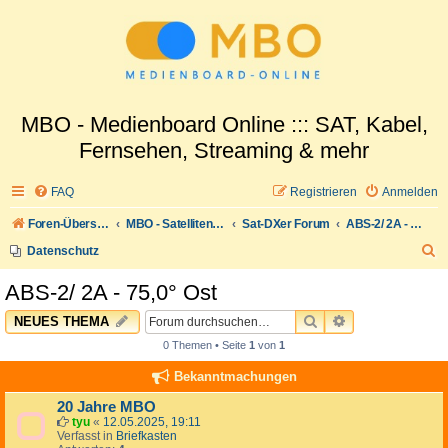
MBO - Medienboard Online ::: SAT, Kabel,
Fernsehen, Streaming & mehr
FAQ
Registrieren
Anmelden
Foren-Übersicht
MBO - Satellitenwelt
Sat-DXer Forum
ABS-2/ 2A - 75,0° Ost
S
Datenschutz
u
ABS-2/ 2A - 75,0° Ost
c
SUCHE
ERWEITERTE 
NEUES THEMA
h
0 Themen • Seite
1
von
1
e
Bekanntmachungen
20 Jahre MBO
tyu
«
12.05.2025, 19:11
Verfasst in
Briefkasten