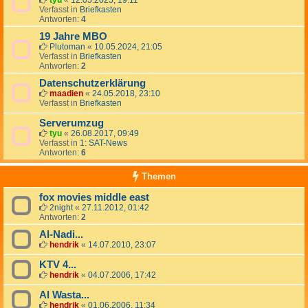
tyu
«
12.05.2025, 19:11
Verfasst in
Briefkasten
Antworten:
4
19 Jahre MBO
Plutoman
«
10.05.2024, 21:05
Verfasst in
Briefkasten
Antworten:
2
Datenschutzerklärung
maadien
«
24.05.2018, 23:10
Verfasst in
Briefkasten
Serverumzug
tyu
«
26.08.2017, 09:49
Verfasst in
1: SAT-News
Antworten:
6
Themen
fox movies middle east
2night
«
27.11.2012, 01:42
Antworten:
2
Al-Nadi...
hendrik
«
14.07.2010, 23:07
KTV 4...
hendrik
«
04.07.2006, 17:42
Al Wasta...
hendrik
«
01.06.2006, 11:34