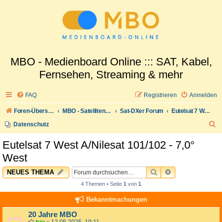
MBO - Medienboard Online ::: SAT, Kabel,
Fernsehen, Streaming & mehr
FAQ
Registrieren
Anmelden
Foren-Übersicht
MBO - Satellitenwelt
Sat-DXer Forum
Eutelsat 7 West A/Nilesat 101/102 - 7,0° West
S
Datenschutz
u
Eutelsat 7 West A/Nilesat 101/102 - 7,0°
c
West
h
SUCHE
ERWEITERTE 
NEUES THEMA
e
4 Themen • Seite
1
von
1
Bekanntmachungen
20 Jahre MBO