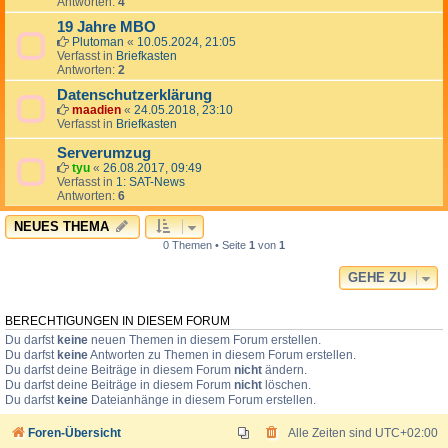
Antworten:
4
19 Jahre MBO
Plutoman
«
10.05.2024, 21:05
Verfasst in
Briefkasten
Antworten:
2
Datenschutzerklärung
maadien
«
24.05.2018, 23:10
Verfasst in
Briefkasten
Serverumzug
tyu
«
26.08.2017, 09:49
Verfasst in
1: SAT-News
Antworten:
6
NEUES THEMA
0 Themen • Seite
1
von
1
GEHE ZU
BERECHTIGUNGEN IN DIESEM FORUM
Du darfst
keine
neuen Themen in diesem Forum erstellen.
Du darfst
keine
Antworten zu Themen in diesem Forum erstellen.
Du darfst deine Beiträge in diesem Forum
nicht
ändern.
Du darfst deine Beiträge in diesem Forum
nicht
löschen.
Du darfst
keine
Dateianhänge in diesem Forum erstellen.
Foren-Übersicht
Alle Zeiten sind
UTC+02:00