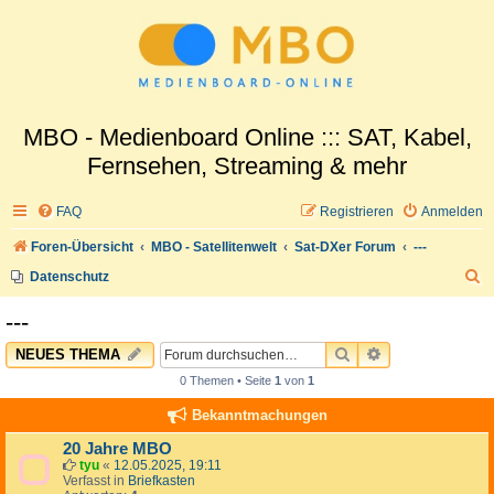
MBO - Medienboard Online ::: SAT, Kabel,
Fernsehen, Streaming & mehr
FAQ
Registrieren
Anmelden
Foren-Übersicht
MBO - Satellitenwelt
Sat-DXer Forum
---
S
Datenschutz
u
---
c
SUCHE
ERWEITERTE 
NEUES THEMA
h
0 Themen • Seite
1
von
1
e
Bekanntmachungen
20 Jahre MBO
tyu
«
12.05.2025, 19:11
Verfasst in
Briefkasten