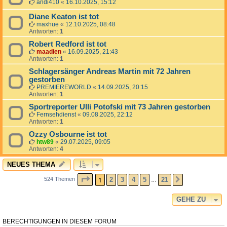
andi410
«
16.10.2025, 15:12
Diane Keaton ist tot
maxhue
«
12.10.2025, 08:48
Antworten:
1
Robert Redford ist tot
maadien
«
16.09.2025, 21:43
Antworten:
1
Schlagersänger Andreas Martin mit 72 Jahren
gestorben
PREMIEREWORLD
«
14.09.2025, 20:15
Antworten:
1
Sportreporter Ulli Potofski mit 73 Jahren gestorben
Fernsehdienst
«
09.08.2025, 22:12
Antworten:
1
Ozzy Osbourne ist tot
htw89
«
29.07.2025, 09:05
Antworten:
4
NEUES THEMA
SEITE
1
VON
21
1
2
3
4
5
21
524 Themen
NÄCHSTE
…
GEHE ZU
BERECHTIGUNGEN IN DIESEM FORUM