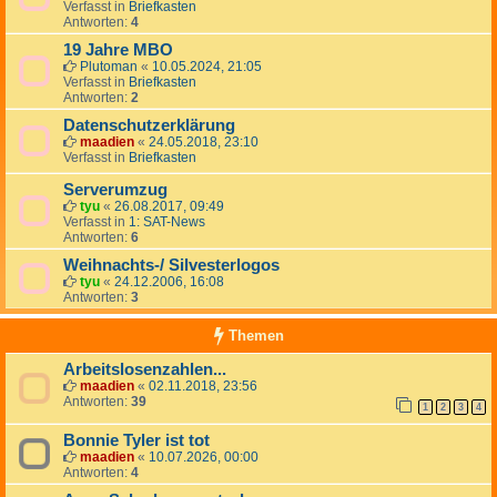
Verfasst in
Briefkasten
Antworten:
4
19 Jahre MBO
Plutoman
«
10.05.2024, 21:05
Verfasst in
Briefkasten
Antworten:
2
Datenschutzerklärung
maadien
«
24.05.2018, 23:10
Verfasst in
Briefkasten
Serverumzug
tyu
«
26.08.2017, 09:49
Verfasst in
1: SAT-News
Antworten:
6
Weihnachts-/ Silvesterlogos
tyu
«
24.12.2006, 16:08
Antworten:
3
Themen
Arbeitslosenzahlen...
maadien
«
02.11.2018, 23:56
Antworten:
39
1
2
3
4
Bonnie Tyler ist tot
maadien
«
10.07.2026, 00:00
Antworten:
4