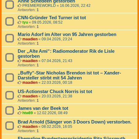
Anne Schedeen gestorben
PREMIEREWORLD
«
16.06.2026, 22:42
Antworten:
1
CNN-Gründer Ted Turner ist tot
tyu
«
09.05.2026, 08:52
Antworten:
1
Mario Adorf im Alter von 95 Jahren gestorben
maadien
«
09.04.2026, 23:24
Antworten:
1
Der „Alte Ami“: Radiomoderator Rik de Lisle
gestorben
maadien
«
07.04.2026, 21:43
Antworten:
1
„Buffy“-Star Nicholas Brendon ist tot – Xander-
Darsteller stirbt mit 54 Jahren
maadien
«
22.03.2026, 00:18
US-Actionstar Chuck Norris ist tot
maadien
«
20.03.2026, 21:38
Antworten:
1
James van der Beek tot
htw89
«
12.02.2026, 08:49
Brad Arnold (Sänger von 3 Doors Down) verstorben.
maadien
«
08.02.2026, 16:05
Antworten:
1
Ehemalige Bundestagspräsidentin Rita Süssmuth