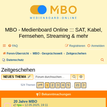
MBO - Medienboard Online ::: SAT, Kabel,
Fernsehen, Streaming & mehr
FAQ
Registrieren
Anmelden
Foren-Übersicht
MBO - Gesprächswelt
Zeitgeschehen
S
Datenschutz
u
Zeitgeschehen
c
SUCHE
ERWEITERTE 
NEUES THEMA
h
e
SEITE
1
VON
21
1
2
3
4
5
21
524 Themen
NÄCHSTE
…
Bekanntmachungen
20 Jahre MBO
tyu
«
12.05.2025, 19:11