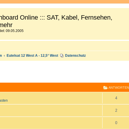
board Online ::: SAT, Kabel, Fernsehen,
mehr
et: 09.05.2005
um
Eutelsat 12 West A - 12,5° West
Datenschutz
E
RWEITERTE SUCHE
ANTWORTEN
A
4
asten
n
A
2
t
n
A
0
w
t