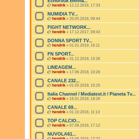
Echorouk Benna...
hendrik
»
12.12.2016, 17:33
NUMIDIA TV...
hendrik
»
20.05.2018, 09:44
FIGHT NETWORK...
hendrik
»
17.12.2017, 09:43
DONNA SPORT TV...
hendrik
»
01.01.2019, 16:11
FN SPORT...
hendrik
»
31.12.2018, 15:26
LINEAGEM...
hendrik
»
17.06.2018, 10:26
CANALE 232...
hendrik
»
01.05.2018, 10:25
Italia Channel / Mediatext.it / Pianeta Tv...
hendrik
»
16.01.2018, 18:26
CANALE 69...
hendrik
»
01.10.2016, 11:13
TOP CALCIO...
hendrik
»
07.06.2016, 17:12
NUVOLA61...
hendrik
»
15.06.2016, 17:22