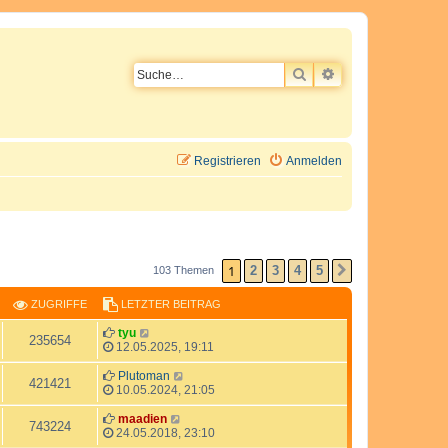
SUCHE
ERWEITERTE SU
Registrieren
Anmelden
1
2
3
4
5
103 Themen
NÄCHSTE
ZUGRIFFE
LETZTER BEITRAG
L
tyu
Z
235654
e
12.05.2025, 19:11
t
u
z
L
Plutoman
Z
421421
t
e
10.05.2024, 21:05
g
e
t
u
r
z
L
maadien
Z
743224
r
B
t
e
24.05.2018, 23:10
g
e
e
t