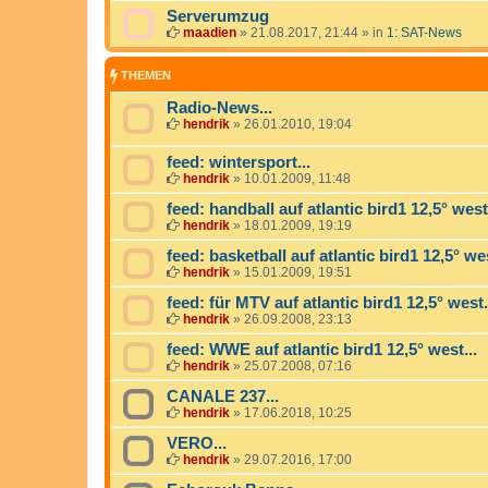
Serverumzug
maadien
»
21.08.2017, 21:44
» in
1: SAT-News
THEMEN
Radio-News...
hendrik
»
26.01.2010, 19:04
feed: wintersport...
hendrik
»
10.01.2009, 11:48
feed: handball auf atlantic bird1 12,5° west.
hendrik
»
18.01.2009, 19:19
feed: basketball auf atlantic bird1 12,5° wes
hendrik
»
15.01.2009, 19:51
feed: für MTV auf atlantic bird1 12,5° west.
hendrik
»
26.09.2008, 23:13
feed: WWE auf atlantic bird1 12,5° west...
hendrik
»
25.07.2008, 07:16
CANALE 237...
hendrik
»
17.06.2018, 10:25
VERO...
hendrik
»
29.07.2016, 17:00