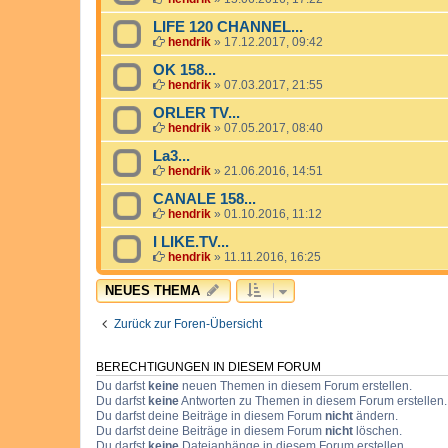
LIFE 120 CHANNEL...
hendrik
»
17.12.2017, 09:42
OK 158...
hendrik
»
07.03.2017, 21:55
ORLER TV...
hendrik
»
07.05.2017, 08:40
La3...
hendrik
»
21.06.2016, 14:51
CANALE 158...
hendrik
»
01.10.2016, 11:12
I LIKE.TV...
hendrik
»
11.11.2016, 16:25
NEUES THEMA
Zurück zur Foren-Übersicht
BERECHTIGUNGEN IN DIESEM FORUM
Du darfst
keine
neuen Themen in diesem Forum erstellen.
Du darfst
keine
Antworten zu Themen in diesem Forum erstellen.
Du darfst deine Beiträge in diesem Forum
nicht
ändern.
Du darfst deine Beiträge in diesem Forum
nicht
löschen.
Du darfst
keine
Dateianhänge in diesem Forum erstellen.