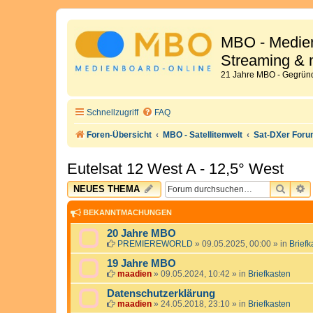
MBO - Medien
Streaming & 
21 Jahre MBO - Gegründ
Schnellzugriff
FAQ
Foren-Übersicht
MBO - Satellitenwelt
Sat-DXer For
Eutelsat 12 West A - 12,5° West
SUCH
E
NEUES THEMA
BEKANNTMACHUNGEN
20 Jahre MBO
PREMIEREWORLD
»
09.05.2025, 00:00
» in
Briefk
19 Jahre MBO
maadien
»
09.05.2024, 10:42
» in
Briefkasten
Datenschutzerklärung
maadien
»
24.05.2018, 23:10
» in
Briefkasten