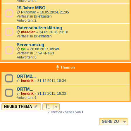
Antworten:
4
19 Jahre MBO
Plutoman
«
10.05.2024, 21:05
Verfasst in
Briefkasten
Antworten:
2
Datenschutzerklärung
maadien
«
24.05.2018, 23:10
Verfasst in
Briefkasten
Serverumzug
tyu
«
26.08.2017, 09:49
Verfasst in
1: SAT-News
Antworten:
6
Themen
ORTM2...
hendrik
«
31.12.2011, 18:34
ORTM...
hendrik
«
31.12.2011, 18:33
Antworten:
6
NEUES THEMA
2 Themen • Seite
1
von
1
GEHE ZU