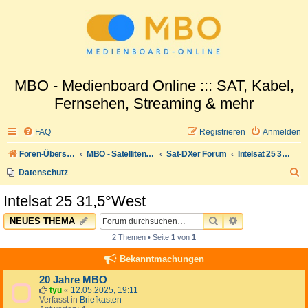
MBO - Medienboard Online ::: SAT, Kabel,
Fernsehen, Streaming & mehr
FAQ
Registrieren
Anmelden
Foren-Übersicht
MBO - Satellitenwelt
Sat-DXer Forum
Intelsat 25 31,5°West
S
Datenschutz
u
Intelsat 25 31,5°West
c
SUCHE
ERWEITERTE 
NEUES THEMA
h
2 Themen • Seite
1
von
1
e
Bekanntmachungen
20 Jahre MBO
tyu
«
12.05.2025, 19:11
Verfasst in
Briefkasten