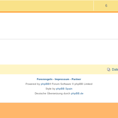
n
o
A
6
w
t
r
n
o
w
t
t
r
o
e
w
t
r
n
o
e
t
r
n
e
t
n
e
n
Dat
Forenregeln
-
Impressum
-
Partner
Powered by
phpBB
® Forum Software © phpBB Limited
Style by
phpBB Spain
Deutsche Übersetzung durch
phpBB.de