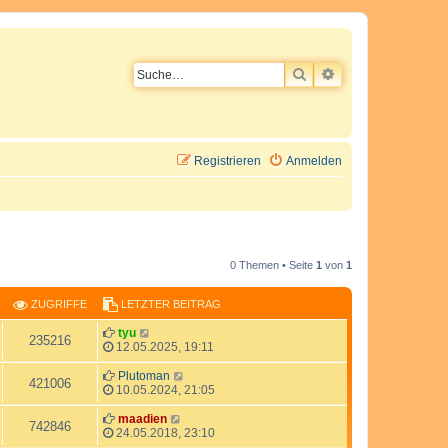
SUCHE
ERWEITERTE SU
Registrieren
Anmelden
0 Themen • Seite
1
von
1
ZUGRIFFE
LETZTER BEITRAG
L
tyu
Z
235216
e
12.05.2025, 19:11
t
u
z
L
Plutoman
Z
421006
t
e
10.05.2024, 21:05
g
e
t
u
r
z
L
maadien
Z
742846
r
B
t
e
24.05.2018, 23:10
g
e
e
t