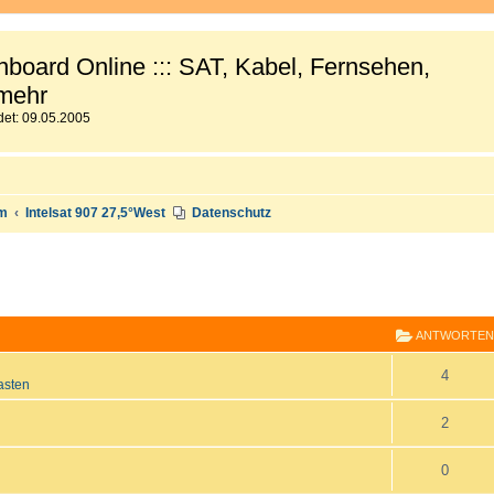
board Online ::: SAT, Kabel, Fernsehen,
mehr
et: 09.05.2005
um
Intelsat 907 27,5°West
Datenschutz
E
RWEITERTE SUCHE
ANTWORTEN
A
4
asten
n
A
2
t
n
A
0
w
t