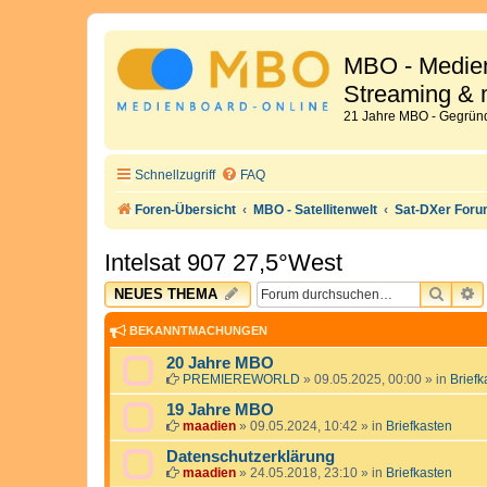
MBO - Medien
Streaming & 
21 Jahre MBO - Gegründ
Schnellzugriff
FAQ
Foren-Übersicht
MBO - Satellitenwelt
Sat-DXer For
Intelsat 907 27,5°West
SUCH
E
NEUES THEMA
BEKANNTMACHUNGEN
20 Jahre MBO
PREMIEREWORLD
»
09.05.2025, 00:00
» in
Briefk
19 Jahre MBO
maadien
»
09.05.2024, 10:42
» in
Briefkasten
Datenschutzerklärung
maadien
»
24.05.2018, 23:10
» in
Briefkasten