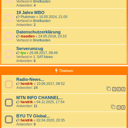
Verfasst in
Briefkasten
Antworten:
4
19 Jahre MBO
Plutoman
«
10.05.2024, 21:05
Verfasst in
Briefkasten
Antworten:
2
Datenschutzerklärung
maadien
«
24.05.2018, 23:10
Verfasst in
Briefkasten
Serverumzug
tyu
«
26.08.2017, 09:49
Verfasst in
1: SAT-News
Antworten:
6
Themen
Radio-News...
hendrik
«
10.06.2017, 08:52
Antworten:
24
1
2
3
MTN INFO CHANNEL...
hendrik
«
04.11.2025, 17:54
Antworten:
11
1
2
BYU TV Global...
hendrik
«
02.04.2020, 20:35
Antworten:
8