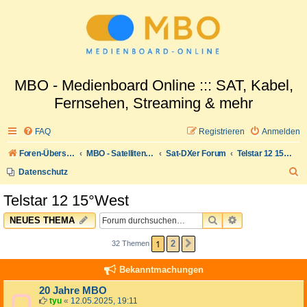
MBO - Medienboard Online ::: SAT, Kabel,
Fernsehen, Streaming & mehr
FAQ
Registrieren
Anmelden
Foren-Übersicht
MBO - Satellitenwelt
Sat-DXer Forum
Telstar 12 15°West
S
Datenschutz
u
Telstar 12 15°West
c
SUCHE
ERWEITERTE 
NEUES THEMA
h
e
1
2
32 Themen
NÄCHSTE
Bekanntmachungen
20 Jahre MBO
tyu
«
12.05.2025, 19:11