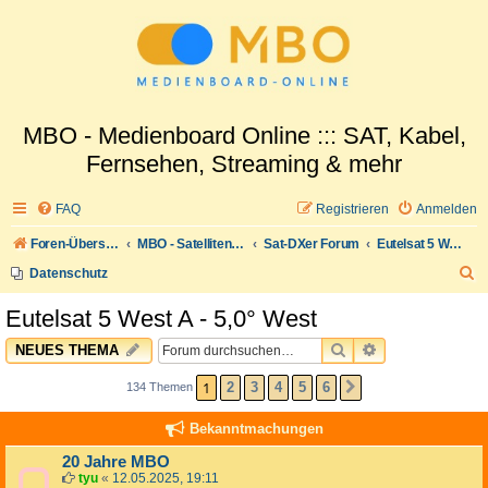
MBO - Medienboard Online ::: SAT, Kabel,
Fernsehen, Streaming & mehr
FAQ
Registrieren
Anmelden
Foren-Übersicht
MBO - Satellitenwelt
Sat-DXer Forum
Eutelsat 5 West A - 5,0° West
S
Datenschutz
u
Eutelsat 5 West A - 5,0° West
c
SUCHE
ERWEITERTE 
NEUES THEMA
h
e
1
2
3
4
5
6
134 Themen
NÄCHSTE
Bekanntmachungen
20 Jahre MBO
tyu
«
12.05.2025, 19:11