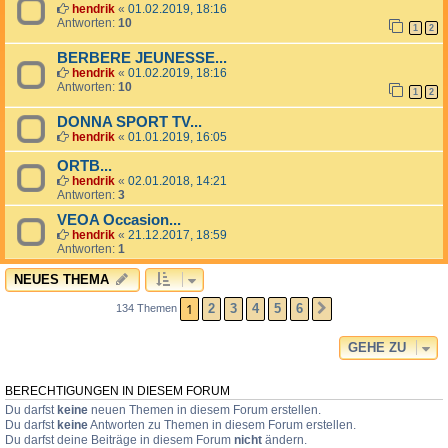
hendrik
«
01.02.2019, 18:16
Antworten:
10
1
2
BERBERE JEUNESSE...
hendrik
«
01.02.2019, 18:16
Antworten:
10
1
2
DONNA SPORT TV...
hendrik
«
01.01.2019, 16:05
ORTB...
hendrik
«
02.01.2018, 14:21
Antworten:
3
VEOA Occasion...
hendrik
«
21.12.2017, 18:59
Antworten:
1
NEUES THEMA
1
2
3
4
5
6
134 Themen
NÄCHSTE
GEHE ZU
BERECHTIGUNGEN IN DIESEM FORUM
Du darfst
keine
neuen Themen in diesem Forum erstellen.
Du darfst
keine
Antworten zu Themen in diesem Forum erstellen.
Du darfst deine Beiträge in diesem Forum
nicht
ändern.