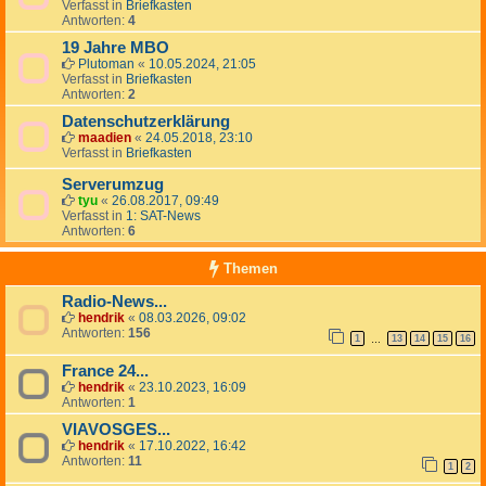
Verfasst in
Briefkasten
Antworten:
4
19 Jahre MBO
Plutoman
«
10.05.2024, 21:05
Verfasst in
Briefkasten
Antworten:
2
Datenschutzerklärung
maadien
«
24.05.2018, 23:10
Verfasst in
Briefkasten
Serverumzug
tyu
«
26.08.2017, 09:49
Verfasst in
1: SAT-News
Antworten:
6
Themen
Radio-News...
hendrik
«
08.03.2026, 09:02
Antworten:
156
1
13
14
15
16
…
France 24...
hendrik
«
23.10.2023, 16:09
Antworten:
1
VIAVOSGES...
hendrik
«
17.10.2022, 16:42
Antworten:
11
1
2