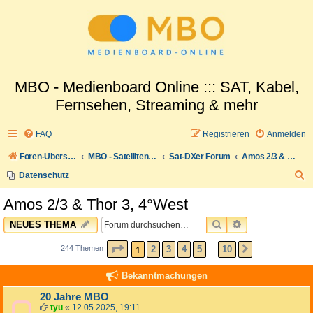
MBO - Medienboard Online ::: SAT, Kabel,
Fernsehen, Streaming & mehr
FAQ
Registrieren
Anmelden
Foren-Übersicht
MBO - Satellitenwelt
Sat-DXer Forum
Amos 2/3 & Thor 3, 4°West
S
Datenschutz
u
Amos 2/3 & Thor 3, 4°West
c
SUCHE
ERWEITERTE 
NEUES THEMA
h
e
SEITE
1
VON
10
1
2
3
4
5
10
244 Themen
NÄCHSTE
…
Bekanntmachungen
20 Jahre MBO
tyu
«
12.05.2025, 19:11