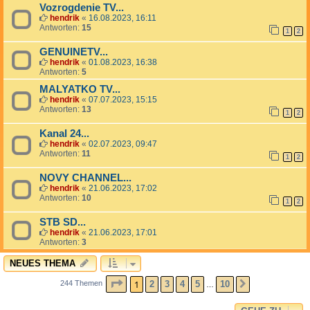
Vozrogdenie TV...
hendrik
«
16.08.2023, 16:11
Antworten:
15
1
2
GENUINETV...
hendrik
«
01.08.2023, 16:38
Antworten:
5
MALYATKO TV...
hendrik
«
07.07.2023, 15:15
Antworten:
13
1
2
Kanal 24...
hendrik
«
02.07.2023, 09:47
Antworten:
11
1
2
NOVY CHANNEL...
hendrik
«
21.06.2023, 17:02
Antworten:
10
1
2
STB SD...
hendrik
«
21.06.2023, 17:01
Antworten:
3
NEUES THEMA
SEITE
1
VON
10
1
2
3
4
5
10
244 Themen
NÄCHSTE
…