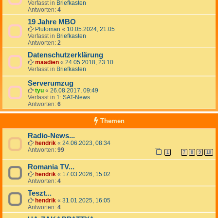
Verfasst in
Briefkasten
Antworten:
4
19 Jahre MBO
Plutoman
«
10.05.2024, 21:05
Verfasst in
Briefkasten
Antworten:
2
Datenschutzerklärung
maadien
«
24.05.2018, 23:10
Verfasst in
Briefkasten
Serverumzug
tyu
«
26.08.2017, 09:49
Verfasst in
1: SAT-News
Antworten:
6
Themen
Radio-News...
hendrik
«
24.06.2023, 08:34
Antworten:
99
1
7
8
9
10
…
Romania TV...
hendrik
«
17.03.2026, 15:02
Antworten:
4
Teszt...
hendrik
«
31.01.2025, 16:05
Antworten:
4