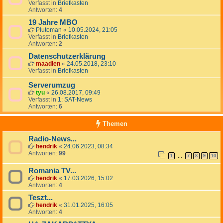
Verfasst in
Briefkasten
Antworten:
4
19 Jahre MBO
Plutoman
«
10.05.2024, 21:05
Verfasst in
Briefkasten
Antworten:
2
Datenschutzerklärung
maadien
«
24.05.2018, 23:10
Verfasst in
Briefkasten
Serverumzug
tyu
«
26.08.2017, 09:49
Verfasst in
1: SAT-News
Antworten:
6
Themen
Radio-News...
hendrik
«
24.06.2023, 08:34
Antworten:
99
1
7
8
9
10
…
Romania TV...
hendrik
«
17.03.2026, 15:02
Antworten:
4
Teszt...
hendrik
«
31.01.2025, 16:05
Antworten:
4