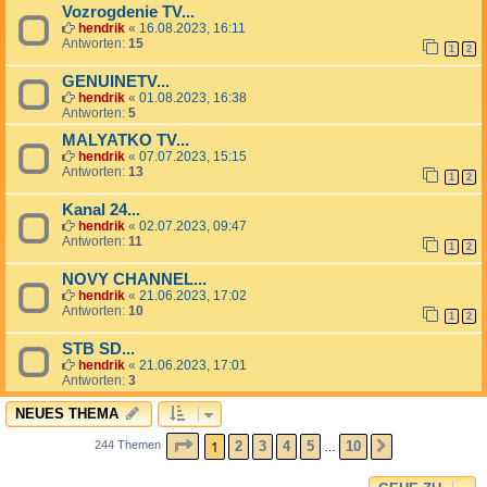
Vozrogdenie TV...
hendrik
«
16.08.2023, 16:11
Antworten:
15
1
2
GENUINETV...
hendrik
«
01.08.2023, 16:38
Antworten:
5
MALYATKO TV...
hendrik
«
07.07.2023, 15:15
Antworten:
13
1
2
Kanal 24...
hendrik
«
02.07.2023, 09:47
Antworten:
11
1
2
NOVY CHANNEL...
hendrik
«
21.06.2023, 17:02
Antworten:
10
1
2
STB SD...
hendrik
«
21.06.2023, 17:01
Antworten:
3
NEUES THEMA
SEITE
1
VON
10
1
2
3
4
5
10
244 Themen
NÄCHSTE
…