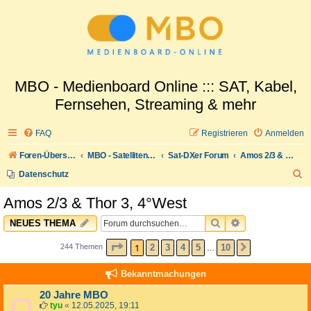
MBO - Medienboard Online ::: SAT, Kabel,
Fernsehen, Streaming & mehr
FAQ
Registrieren
Anmelden
Foren-Übersicht
MBO - Satellitenwelt
Sat-DXer Forum
Amos 2/3 & Thor 3, 4°West
S
Datenschutz
u
Amos 2/3 & Thor 3, 4°West
c
SUCHE
ERWEITERTE 
NEUES THEMA
h
e
SEITE
1
VON
10
1
2
3
4
5
10
244 Themen
NÄCHSTE
…
Bekanntmachungen
20 Jahre MBO
tyu
«
12.05.2025, 19:11