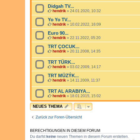
Didgah TV...
hendrik
»
24.01.2020, 10:32
Yo Yo TV...
hendrik
»
10.02.2022, 16:09
Euro 90...
hendrik
»
22.11.2022, 05:20
TRT ÇOCUK...
hendrik
»
20.11.2008, 14:35
TRT TÜRK...
hendrik
»
03.02.2009, 14:17
TRT MÜZÝK...
hendrik
»
14.11.2009, 11:37
TRT AL ARABIYA...
hendrik
»
18.01.2015, 15:02
NEUES THEMA
Zurück zur Foren-Übersicht
BERECHTIGUNGEN IN DIESEM FORUM
Du darfst
keine
neuen Themen in diesem Forum erstellen.