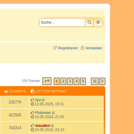
SUCHE
ERWEITERTE SU
Registrieren
Anmelden
SEITE
1
VON
11
1
2
3
4
5
11
270 Themen
NÄCHSTE
…
ZUGRIFFE
LETZTER BEITRAG
L
tyu
Z
235779
e
12.05.2025, 19:11
t
u
z
L
Plutoman
Z
421505
t
e
10.05.2024, 21:05
g
e
t
u
r
z
L
maadien
Z
743314
r
B
t
e
24.05.2018, 23:10
g
e
e
t