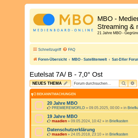
MBO - Medien
Streaming & 
21 Jahre MBO - Gegründ
Schnellzugriff
FAQ
Foren-Übersicht
MBO - Satellitenwelt
Sat-DXer For
Eutelsat 7A/ B - 7,0° Ost
SUCH
E
NEUES THEMA
BEKANNTMACHUNGEN
20 Jahre MBO
PREMIEREWORLD
»
09.05.2025, 00:00
» in
Briefk
19 Jahre MBO
maadien
»
09.05.2024, 10:42
» in
Briefkasten
Datenschutzerklärung
maadien
»
24.05.2018, 23:10
» in
Briefkasten