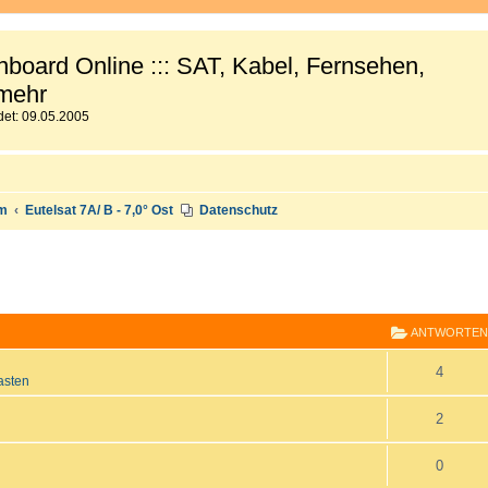
board Online ::: SAT, Kabel, Fernsehen,
mehr
et: 09.05.2005
um
Eutelsat 7A/ B - 7,0° Ost
Datenschutz
E
RWEITERTE SUCHE
ANTWORTEN
A
4
asten
n
A
2
t
n
A
0
w
t