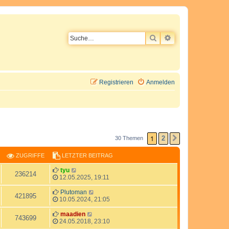
SUCHE
ERWEITERTE SU
Registrieren
Anmelden
1
2
30 Themen
NÄCHSTE
ZUGRIFFE
LETZTER BEITRAG
L
tyu
Z
236214
e
12.05.2025, 19:11
t
u
z
L
Plutoman
Z
421895
t
e
10.05.2024, 21:05
g
e
t
u
r
z
L
maadien
Z
743699
r
B
t
e
24.05.2018, 23:10
g
e
e
t