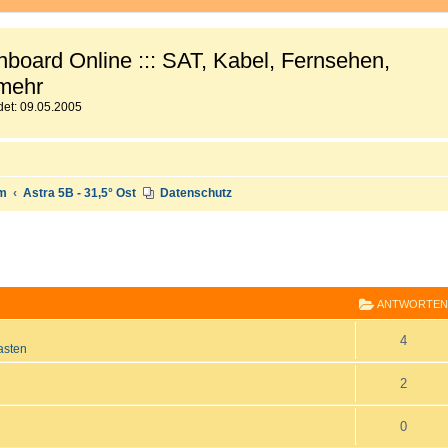
board Online ::: SAT, Kabel, Fernsehen,
mehr
et: 09.05.2005
um
Astra 5B - 31,5° Ost
Datenschutz
E
RWEITERTE SUCHE
ANTWORTEN
A
4
asten
n
A
2
t
n
A
0
w
t