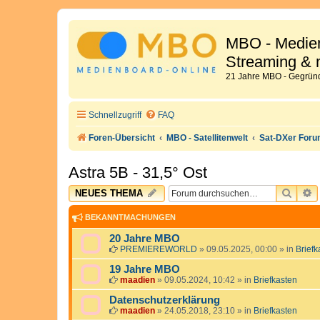
MBO - Medien
Streaming & 
21 Jahre MBO - Gegründ
Schnellzugriff
FAQ
Foren-Übersicht
MBO - Satellitenwelt
Sat-DXer For
Astra 5B - 31,5° Ost
SUCH
E
NEUES THEMA
BEKANNTMACHUNGEN
20 Jahre MBO
PREMIEREWORLD
»
09.05.2025, 00:00
» in
Briefk
19 Jahre MBO
maadien
»
09.05.2024, 10:42
» in
Briefkasten
Datenschutzerklärung
maadien
»
24.05.2018, 23:10
» in
Briefkasten