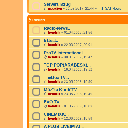
Serverumzug
maadien
»
21.08.2017, 21:44
» in
1: SAT-News
THEMEN
Radio-News...
hendrik
»
01.04.2015, 21:56
b1test...
hendrik
»
22.03.2017, 20:01
ProTV International...
hendrik
»
30.01.2017, 19:47
TOP POP(ARABESK)...
hendrik
»
18.04.2018, 19:12
TheBox TV...
hendrik
»
23.05.2018, 19:50
Mûzîka Kurdî TV...
hendrik
»
23.05.2018, 19:49
EXO TV...
hendrik
»
01.06.2018, 18:03
CiNEMiXtv...
hendrik
»
12.06.2018, 19:59
A PLUS LIVE(M A)...