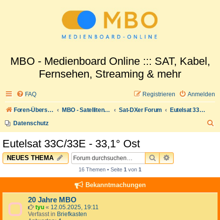
MBO - Medienboard Online ::: SAT, Kabel,
Fernsehen, Streaming & mehr
FAQ
Registrieren
Anmelden
Foren-Übersicht
MBO - Satellitenwelt
Sat-DXer Forum
Eutelsat 33C/33E - 33,1° Ost
S
Datenschutz
u
Eutelsat 33C/33E - 33,1° Ost
c
SUCHE
ERWEITERTE 
NEUES THEMA
h
16 Themen • Seite
1
von
1
e
Bekanntmachungen
20 Jahre MBO
tyu
«
12.05.2025, 19:11
Verfasst in
Briefkasten