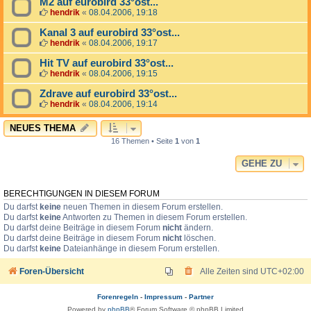
M2 auf eurobird 33°ost...
hendrik
«
08.04.2006, 19:18
Kanal 3 auf eurobird 33°ost...
hendrik
«
08.04.2006, 19:17
Hit TV auf eurobird 33°ost...
hendrik
«
08.04.2006, 19:15
Zdrave auf eurobird 33°ost...
hendrik
«
08.04.2006, 19:14
NEUES THEMA
16 Themen • Seite
1
von
1
GEHE ZU
BERECHTIGUNGEN IN DIESEM FORUM
Du darfst
keine
neuen Themen in diesem Forum erstellen.
Du darfst
keine
Antworten zu Themen in diesem Forum erstellen.
Du darfst deine Beiträge in diesem Forum
nicht
ändern.
Du darfst deine Beiträge in diesem Forum
nicht
löschen.
Du darfst
keine
Dateianhänge in diesem Forum erstellen.
Foren-Übersicht
Alle Zeiten sind
UTC+02:00
Forenregeln
-
Impressum
-
Partner
Powered by
phpBB
® Forum Software © phpBB Limited