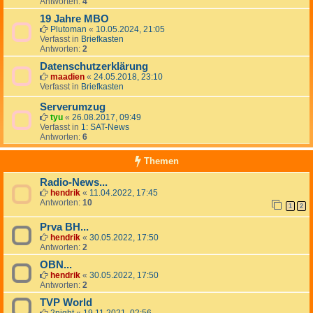
Antworten:
4
19 Jahre MBO
Plutoman
«
10.05.2024, 21:05
Verfasst in
Briefkasten
Antworten:
2
Datenschutzerklärung
maadien
«
24.05.2018, 23:10
Verfasst in
Briefkasten
Serverumzug
tyu
«
26.08.2017, 09:49
Verfasst in
1: SAT-News
Antworten:
6
Themen
Radio-News...
hendrik
«
11.04.2022, 17:45
Antworten:
10
1
2
Prva BH...
hendrik
«
30.05.2022, 17:50
Antworten:
2
OBN...
hendrik
«
30.05.2022, 17:50
Antworten:
2
TVP World