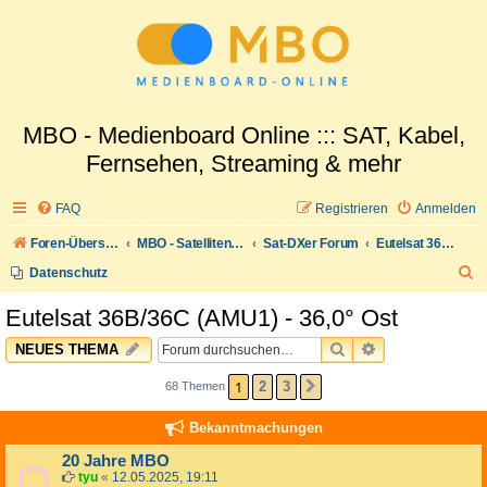
MBO - Medienboard Online ::: SAT, Kabel,
Fernsehen, Streaming & mehr
FAQ
Registrieren
Anmelden
Foren-Übersicht
MBO - Satellitenwelt
Sat-DXer Forum
Eutelsat 36B/36C (AMU1) - 36,0° Ost
S
Datenschutz
u
Eutelsat 36B/36C (AMU1) - 36,0° Ost
c
SUCHE
ERWEITERTE 
NEUES THEMA
h
e
1
2
3
68 Themen
NÄCHSTE
Bekanntmachungen
20 Jahre MBO
tyu
«
12.05.2025, 19:11