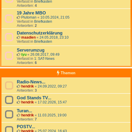
Verfasst in
Briefkasten
Antworten:
4
19 Jahre MBO
Plutoman
«
10.05.2024, 21:05
Verfasst in
Briefkasten
Antworten:
2
Datenschutzerklärung
maadien
«
24.05.2018, 23:10
Verfasst in
Briefkasten
Serverumzug
tyu
«
26.08.2017, 09:49
Verfasst in
1: SAT-News
Antworten:
6
Themen
Radio-News...
hendrik
«
24.09.2022, 09:27
Antworten:
3
God Stands TV...
hendrik
«
17.02.2026, 15:47
Turan...
hendrik
«
11.03.2025, 19:00
Antworten:
7
POSTV...
hendrik
«
25.07.2024, 16:43