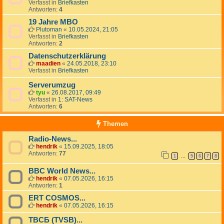
Verfasst in
Briefkasten
Antworten:
4
19 Jahre MBO
Plutoman
«
10.05.2024, 21:05
Verfasst in
Briefkasten
Antworten:
2
Datenschutzerklärung
maadien
«
24.05.2018, 23:10
Verfasst in
Briefkasten
Serverumzug
tyu
«
26.08.2017, 09:49
Verfasst in
1: SAT-News
Antworten:
6
Themen
Radio-News...
hendrik
«
15.09.2025, 18:05
Antworten:
77
1
5
6
7
8
…
BBC World News...
hendrik
«
07.05.2026, 16:15
Antworten:
1
ERT COSMOS...
hendrik
«
07.05.2026, 16:15
TBCБ (TVSB)...