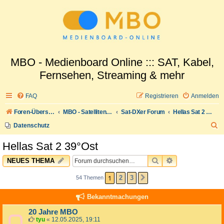
MBO - Medienboard Online ::: SAT, Kabel,
Fernsehen, Streaming & mehr
FAQ
Registrieren
Anmelden
Foren-Übersicht
MBO - Satellitenwelt
Sat-DXer Forum
Hellas Sat 2 39°Ost
S
Datenschutz
u
Hellas Sat 2 39°Ost
c
SUCHE
ERWEITERTE 
NEUES THEMA
h
e
1
2
3
54 Themen
NÄCHSTE
Bekanntmachungen
20 Jahre MBO
tyu
«
12.05.2025, 19:11