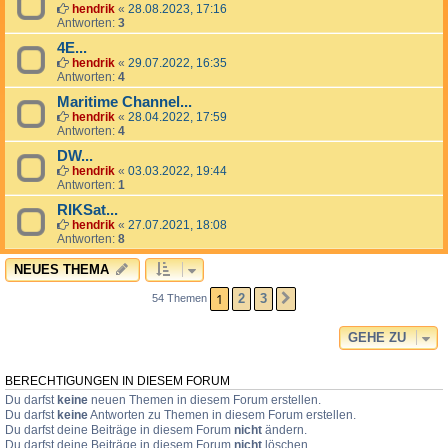
hendrik
«
28.08.2023, 17:16
Antworten:
3
4E...
hendrik
«
29.07.2022, 16:35
Antworten:
4
Maritime Channel...
hendrik
«
28.04.2022, 17:59
Antworten:
4
DW...
hendrik
«
03.03.2022, 19:44
Antworten:
1
RIKSat...
hendrik
«
27.07.2021, 18:08
Antworten:
8
NEUES THEMA
1
2
3
54 Themen
NÄCHSTE
GEHE ZU
BERECHTIGUNGEN IN DIESEM FORUM
Du darfst
keine
neuen Themen in diesem Forum erstellen.
Du darfst
keine
Antworten zu Themen in diesem Forum erstellen.
Du darfst deine Beiträge in diesem Forum
nicht
ändern.
Du darfst deine Beiträge in diesem Forum
nicht
löschen.