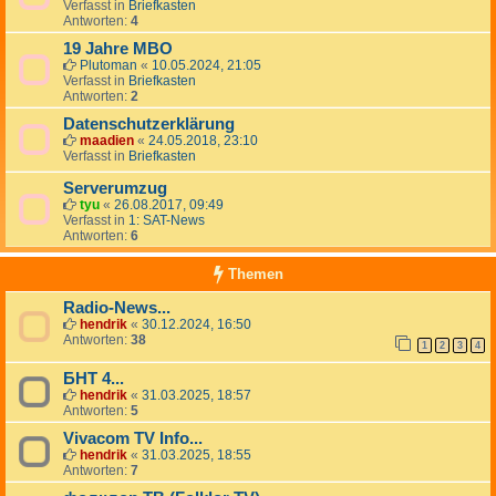
Verfasst in
Briefkasten
Antworten:
4
19 Jahre MBO
Plutoman
«
10.05.2024, 21:05
Verfasst in
Briefkasten
Antworten:
2
Datenschutzerklärung
maadien
«
24.05.2018, 23:10
Verfasst in
Briefkasten
Serverumzug
tyu
«
26.08.2017, 09:49
Verfasst in
1: SAT-News
Antworten:
6
Themen
Radio-News...
hendrik
«
30.12.2024, 16:50
Antworten:
38
1
2
3
4
БНТ 4...
hendrik
«
31.03.2025, 18:57
Antworten:
5
Vivacom TV Info...
hendrik
«
31.03.2025, 18:55
Antworten:
7