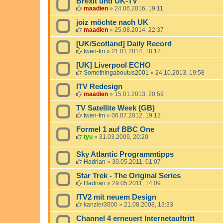
Brexit und UK-TV
maadien
»
24.06.2016, 19:11
joiz möchte nach UK
maadien
»
25.08.2014, 22:37
[UK/Scotland] Daily Record
twen-fm
»
21.01.2014, 18:12
[UK] Liverpool ECHO
Somethingaboutus2001
»
24.10.2013, 19:58
ITV Redesign
maadien
»
15.01.2013, 20:59
TV Satellite Week (GB)
twen-fm
»
06.07.2012, 19:13
Formel 1 auf BBC One
tyu
»
31.03.2009, 20:20
Sky Atlantic Programmtipps
Hadrian
»
30.05.2011, 01:07
Star Trek - The Original Series
Hadrian
»
29.05.2011, 14:09
ITV2 mit neuem Design
kanzler3000
»
21.08.2008, 13:33
Channel 4 erneuert Internetauftritt