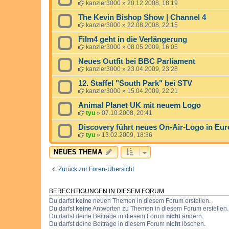
kanzler3000
»
20.12.2008, 18:19
The Kevin Bishop Show | Channel 4
kanzler3000
»
22.08.2008, 22:15
Film4 geht in die Verlängerung
kanzler3000
»
08.05.2009, 16:05
Neues Outfit bei BBC Parliament
kanzler3000
»
23.04.2009, 23:28
12. Staffel "South Park" bei STV
kanzler3000
»
15.04.2009, 22:21
Animal Planet UK mit neuem Logo
tyu
»
07.10.2008, 20:41
Discovery führt neues On-Air-Logo in Eur
tyu
»
13.02.2009, 18:36
NEUES THEMA
Zurück zur Foren-Übersicht
BERECHTIGUNGEN IN DIESEM FORUM
Du darfst
keine
neuen Themen in diesem Forum erstellen.
Du darfst
keine
Antworten zu Themen in diesem Forum erstellen.
Du darfst deine Beiträge in diesem Forum
nicht
ändern.
Du darfst deine Beiträge in diesem Forum
nicht
löschen.