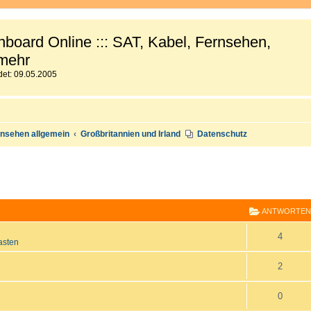
board Online ::: SAT, Kabel, Fernsehen,
mehr
et: 09.05.2005
nsehen allgemein
Großbritannien und Irland
Datenschutz
E
RWEITERTE SUCHE
ANTWORTEN
A
4
asten
n
A
2
t
n
A
0
w
t