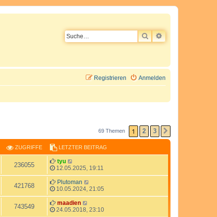
SUCHE
ERWEITERTE SU
Registrieren
Anmelden
1
2
3
69 Themen
NÄCHSTE
ZUGRIFFE
LETZTER BEITRAG
L
tyu
Z
236055
e
12.05.2025, 19:11
t
u
z
L
Plutoman
Z
421768
t
e
10.05.2024, 21:05
g
e
t
u
r
z
L
maadien
Z
743549
r
B
t
e
24.05.2018, 23:10
g
e
e
t