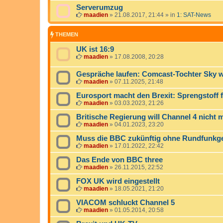
Serverumzug
maadien
»
21.08.2017, 21:44
» in
1: SAT-News
THEMEN
UK ist 16:9
maadien
»
17.08.2008, 20:28
Gespräche laufen: Comcast-Tochter Sky w
maadien
»
07.11.2025, 21:48
Eurosport macht den Brexit: Sprengstoff 
maadien
»
03.03.2023, 21:26
Britische Regierung will Channel 4 nicht m
maadien
»
04.01.2023, 23:20
Muss die BBC zukünftig ohne Rundfunk
maadien
»
17.01.2022, 22:42
Das Ende von BBC three
maadien
»
26.11.2015, 22:52
FOX UK wird eingestellt
maadien
»
18.05.2021, 21:20
VIACOM schluckt Channel 5
maadien
»
01.05.2014, 20:58