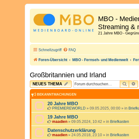
MBO - Medien
Streaming & 
21 Jahre MBO - Gegründ
Schnellzugriff
FAQ
Foren-Übersicht
MBO - Fernseh- und Medienwelt
Fer
Großbritannien und Irland
SUCH
E
NEUES THEMA
BEKANNTMACHUNGEN
20 Jahre MBO
PREMIEREWORLD
»
09.05.2025, 00:00
» in
Briefk
19 Jahre MBO
maadien
»
09.05.2024, 10:42
» in
Briefkasten
Datenschutzerklärung
maadien
»
24.05.2018, 23:10
» in
Briefkasten