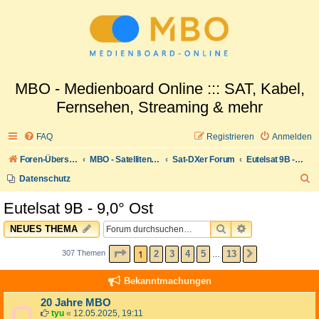
MBO - Medienboard Online ::: SAT, Kabel,
Fernsehen, Streaming & mehr
FAQ
Registrieren
Anmelden
Foren-Übersicht
MBO - Satellitenwelt
Sat-DXer Forum
Eutelsat 9B - 9,0° Ost
S
Datenschutz
u
Eutelsat 9B - 9,0° Ost
c
SUCHE
ERWEITERTE 
NEUES THEMA
h
e
SEITE
1
VON
13
1
2
3
4
5
13
307 Themen
NÄCHSTE
…
Bekanntmachungen
20 Jahre MBO
tyu
«
12.05.2025, 19:11