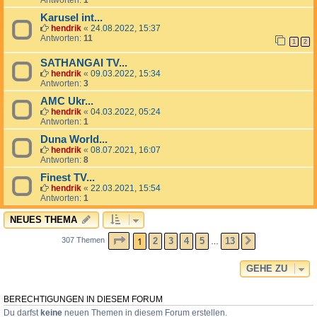
Antworten:
1
Karusel int...
hendrik
«
24.08.2022, 15:37
Antworten:
11
1
2
SATHANGAI TV...
hendrik
«
09.03.2022, 15:34
Antworten:
3
AMC Ukr...
hendrik
«
04.03.2022, 05:24
Antworten:
1
Duna World...
hendrik
«
08.07.2021, 16:07
Antworten:
8
Finest TV...
hendrik
«
22.03.2021, 15:54
Antworten:
1
NEUES THEMA
SEITE
1
VON
13
1
2
3
4
5
13
307 Themen
NÄCHSTE
…
GEHE ZU
BERECHTIGUNGEN IN DIESEM FORUM
Du darfst
keine
neuen Themen in diesem Forum erstellen.