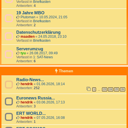
Verfasst in
Briefkasten
Antworten:
4
19 Jahre MBO
Plutoman
«
10.05.2024, 21:05
Verfasst in
Briefkasten
Antworten:
2
Datenschutzerklärung
maadien
«
24.05.2018, 23:10
Verfasst in
Briefkasten
Serverumzug
tyu
«
26.08.2017, 09:49
Verfasst in
1: SAT-News
Antworten:
6
Themen
Radio-News...
hendrik
«
01.06.2026, 18:14
Antworten:
252
1
23
24
25
26
…
Euronews Russia...
hendrik
«
03.06.2026, 17:13
Antworten:
3
ERT WORLD...
hendrik
«
07.05.2026, 16:08
Antworten:
1