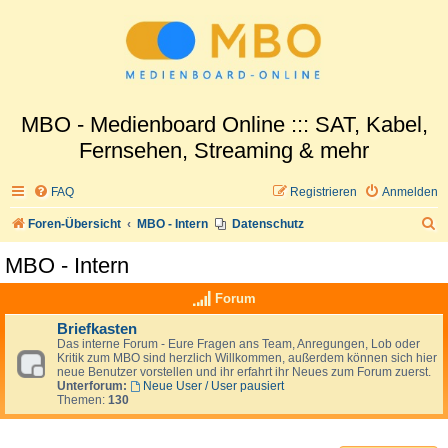
MBO - Medienboard Online ::: SAT, Kabel,
Fernsehen, Streaming & mehr
FAQ
Registrieren
Anmelden
S
Foren-Übersicht
MBO - Intern
Datenschutz
u
MBO - Intern
c
Forum
h
e
Briefkasten
Das interne Forum - Eure Fragen ans Team, Anregungen, Lob oder
Kritik zum MBO sind herzlich Willkommen, außerdem können sich hier
neue Benutzer vorstellen und ihr erfahrt ihr Neues zum Forum zuerst.
Unterforum:
Neue User / User pausiert
Themen:
130