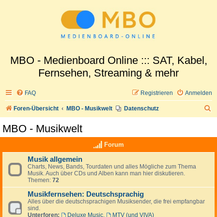
MBO - Medienboard Online ::: SAT, Kabel,
Fernsehen, Streaming & mehr
FAQ
Registrieren
Anmelden
S
Foren-Übersicht
MBO - Musikwelt
Datenschutz
u
MBO - Musikwelt
c
Forum
h
e
Musik allgemein
Charts, News, Bands, Tourdaten und alles Mögliche zum Thema
Musik. Auch über CDs und Alben kann man hier diskutieren.
Themen:
72
Musikfernsehen: Deutschsprachig
Alles über die deutschsprachigen Musiksender, die frei empfangbar
sind.
Unterforen:
Deluxe Music
,
MTV (und VIVA)