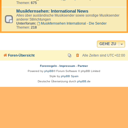
Themen:
675
Musikfernsehen: International News
Alles über ausländische Musiksender sowie sonstige Musiksender
anderer Stilrichtungen
Unterforum:
Musikfernsehen International - Die Sender
Themen:
218
GEHE ZU
Foren-Übersicht
Alle Zeiten sind
UTC+02:00
Forenregeln
-
Impressum
-
Partner
Powered by
phpBB
® Forum Software © phpBB Limited
Style by
phpBB Spain
Deutsche Übersetzung durch
phpBB.de