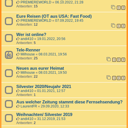
PREMIEREWORLD
«
06.10.2022, 21:28
Antworten:
15
1
2
Eure Reisen (OT aus USA: Fast Food)
PREMIEREWORLD
«
07.09.2022, 19:45
Antworten:
12
1
2
Wer ist online?
andi410
«
19.01.2022, 20:56
Antworten:
5
Tele-Renner
Milhouse
«
08.03.2021, 19:56
Antworten:
25
1
2
3
Neues aus eurer Heimat
Milhouse
«
08.03.2021, 19:50
Antworten:
22
1
2
3
Silvester 2020/Neujahr 2021
andi410
«
01.01.2021, 12:57
Antworten:
1
Aus welcher Zeitung stammt diese Fernsehsendung?
LaurentFR
«
29.09.2020, 12:33
Weihnachten/ Silvester 2019
andi410
«
31.12.2019, 21:53
Antworten:
2