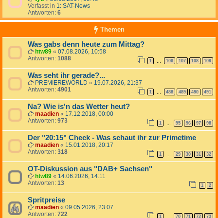
Verfasst in
1: SAT-News
Antworten:
6
Themen
Was gabs denn heute zum Mittag?
htw89
«
07.08.2026, 10:58
Antworten:
1088
1
106
107
108
109
…
Was seht ihr gerade?...
PREMIEREWORLD
«
19.07.2026, 21:37
Antworten:
4901
1
488
489
490
491
…
Na? Wie is'n das Wetter heut?
maadien
«
17.12.2018, 00:00
Antworten:
973
1
95
96
97
98
…
Der "20:15" Check - Was schaut ihr zur Primetime
maadien
«
15.01.2018, 20:17
Antworten:
318
1
29
30
31
32
…
OT-Diskussion aus "DAB+ Sachsen"
htw89
«
14.06.2026, 14:11
Antworten:
13
1
2
Spritpreise
maadien
«
09.05.2026, 23:07
Antworten:
722
1
70
71
72
73
…