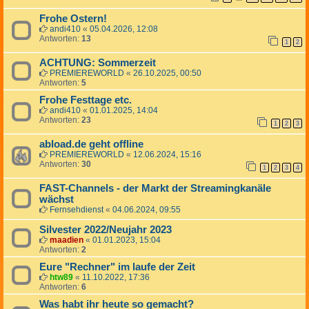
Frohe Ostern!
andi410
«
05.04.2026, 12:08
Antworten:
13
1
2
ACHTUNG: Sommerzeit
PREMIEREWORLD
«
26.10.2025, 00:50
Antworten:
5
Frohe Festtage etc.
andi410
«
01.01.2025, 14:04
Antworten:
23
1
2
3
abload.de geht offline
PREMIEREWORLD
«
12.06.2024, 15:16
Antworten:
30
1
2
3
4
FAST-Channels - der Markt der Streamingkanäle
wächst
Fernsehdienst
«
04.06.2024, 09:55
Silvester 2022/Neujahr 2023
maadien
«
01.01.2023, 15:04
Antworten:
2
Eure "Rechner" im laufe der Zeit
htw89
«
11.10.2022, 17:36
Antworten:
6
Was habt ihr heute so gemacht?