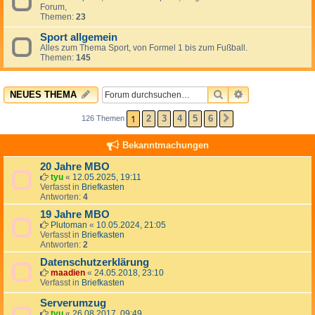
Forum,
Themen:
23
Sport allgemein
Alles zum Thema Sport, von Formel 1 bis zum Fußball.
Themen:
145
SUCHE
ERWEITERTE 
NEUES THEMA
1
2
3
4
5
6
126 Themen
NÄCHSTE
Bekanntmachungen
20 Jahre MBO
tyu
«
12.05.2025, 19:11
Verfasst in
Briefkasten
Antworten:
4
19 Jahre MBO
Plutoman
«
10.05.2024, 21:05
Verfasst in
Briefkasten
Antworten:
2
Datenschutzerklärung
maadien
«
24.05.2018, 23:10
Verfasst in
Briefkasten
Serverumzug
tyu
«
26.08.2017, 09:49