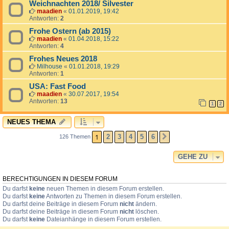
Weichnachten 2018/ Silvester
maadien
«
01.01.2019, 19:42
Antworten:
2
Frohe Ostern (ab 2015)
maadien
«
01.04.2018, 15:22
Antworten:
4
Frohes Neues 2018
Milhouse
«
01.01.2018, 19:29
Antworten:
1
USA: Fast Food
maadien
«
30.07.2017, 19:54
Antworten:
13
1
2
NEUES THEMA
1
2
3
4
5
6
126 Themen
NÄCHSTE
GEHE ZU
BERECHTIGUNGEN IN DIESEM FORUM
Du darfst
keine
neuen Themen in diesem Forum erstellen.
Du darfst
keine
Antworten zu Themen in diesem Forum erstellen.
Du darfst deine Beiträge in diesem Forum
nicht
ändern.
Du darfst deine Beiträge in diesem Forum
nicht
löschen.
Du darfst
keine
Dateianhänge in diesem Forum erstellen.