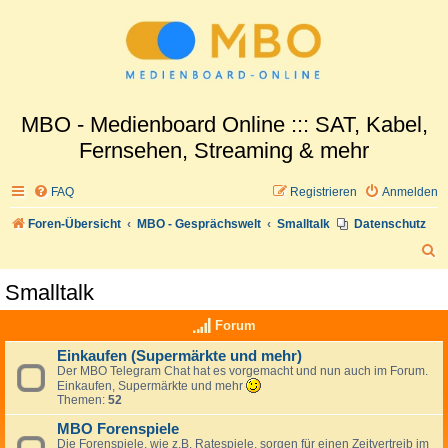
MBO - Medienboard Online ::: SAT, Kabel,
Fernsehen, Streaming & mehr
FAQ
Registrieren
Anmelden
Foren-Übersicht
MBO - Gesprächswelt
Smalltalk
Datenschutz
S
u
Smalltalk
c
Forum
h
e
Einkaufen (Supermärkte und mehr)
Der MBO Telegram Chat hat es vorgemacht und nun auch im Forum.
Einkaufen, Supermärkte und mehr
Themen:
52
MBO Forenspiele
Die Forenspiele, wie z.B. Ratespiele, sorgen für einen Zeitvertreib im