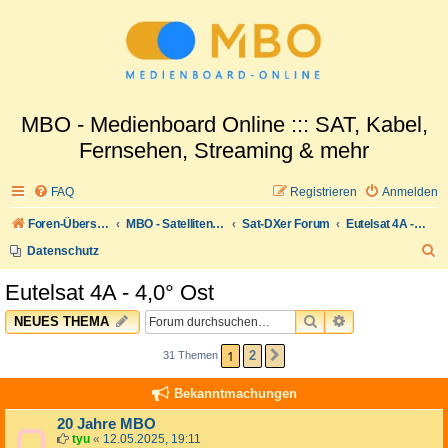
MBO - Medienboard Online ::: SAT, Kabel,
Fernsehen, Streaming & mehr
FAQ
Registrieren
Anmelden
Foren-Übersicht
MBO - Satellitenwelt
Sat-DXer Forum
Eutelsat 4A - 4,0° Ost
S
Datenschutz
u
Eutelsat 4A - 4,0° Ost
c
SUCHE
ERWEITERTE 
NEUES THEMA
h
e
1
2
31 Themen
NÄCHSTE
Bekanntmachungen
20 Jahre MBO
tyu
«
12.05.2025, 19:11