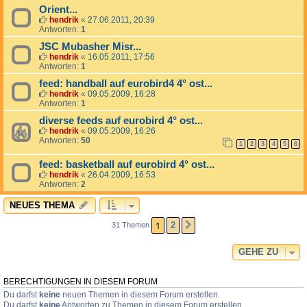
Orient...
hendrik
«
27.06.2011, 20:39
Antworten:
1
JSC Mubasher Misr...
hendrik
«
16.05.2011, 17:56
Antworten:
1
feed: handball auf eurobird4 4° ost...
hendrik
«
09.05.2009, 16:28
Antworten:
1
diverse feeds auf eurobird 4° ost...
hendrik
«
09.05.2009, 16:26
Antworten:
50
1
2
3
4
5
6
feed: basketball auf eurobird 4° ost...
hendrik
«
26.04.2009, 16:53
Antworten:
2
NEUES THEMA
1
2
31 Themen
NÄCHSTE
GEHE ZU
BERECHTIGUNGEN IN DIESEM FORUM
Du darfst
keine
neuen Themen in diesem Forum erstellen.
Du darfst
keine
Antworten zu Themen in diesem Forum erstellen.