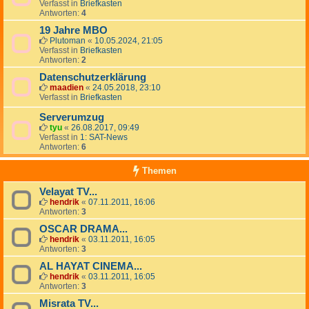
Verfasst in
Briefkasten
Antworten:
4
19 Jahre MBO
Plutoman
«
10.05.2024, 21:05
Verfasst in
Briefkasten
Antworten:
2
Datenschutzerklärung
maadien
«
24.05.2018, 23:10
Verfasst in
Briefkasten
Serverumzug
tyu
«
26.08.2017, 09:49
Verfasst in
1: SAT-News
Antworten:
6
Themen
Velayat TV...
hendrik
«
07.11.2011, 16:06
Antworten:
3
OSCAR DRAMA...
hendrik
«
03.11.2011, 16:05
Antworten:
3
AL HAYAT CINEMA...
hendrik
«
03.11.2011, 16:05
Antworten:
3
Misrata TV...