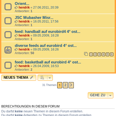
Orient...
hendrik
«
27.06.2011, 20:39
Antworten:
1
JSC Mubasher Misr...
hendrik
«
16.05.2011, 17:56
Antworten:
1
feed: handball auf eurobird4 4° ost...
hendrik
«
09.05.2009, 16:28
Antworten:
1
diverse feeds auf eurobird 4° ost...
hendrik
«
09.05.2009, 16:26
Antworten:
50
1
2
3
4
5
6
feed: basketball auf eurobird 4° ost...
hendrik
«
26.04.2009, 16:53
Antworten:
2
NEUES THEMA
1
2
31 Themen
NÄCHSTE
GEHE ZU
BERECHTIGUNGEN IN DIESEM FORUM
Du darfst
keine
neuen Themen in diesem Forum erstellen.
Du darfst
keine
Antworten zu Themen in diesem Forum erstellen.