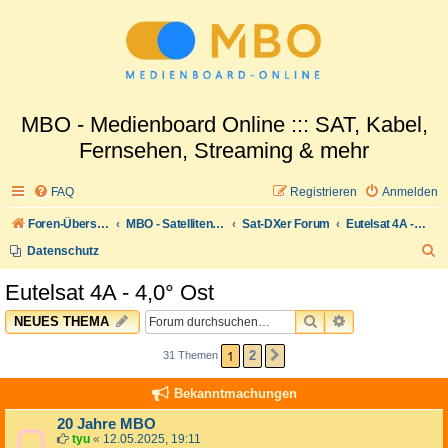
MBO - Medienboard Online ::: SAT, Kabel,
Fernsehen, Streaming & mehr
FAQ
Registrieren
Anmelden
Foren-Übersicht
MBO - Satellitenwelt
Sat-DXer Forum
Eutelsat 4A - 4,0° Ost
S
Datenschutz
u
Eutelsat 4A - 4,0° Ost
c
SUCHE
ERWEITERTE 
NEUES THEMA
h
e
1
2
31 Themen
NÄCHSTE
Bekanntmachungen
20 Jahre MBO
tyu
«
12.05.2025, 19:11