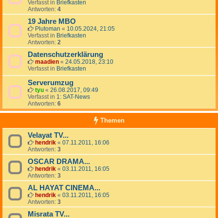
Verfasst in
Briefkasten
Antworten:
4
19 Jahre MBO
Plutoman
«
10.05.2024, 21:05
Verfasst in
Briefkasten
Antworten:
2
Datenschutzerklärung
maadien
«
24.05.2018, 23:10
Verfasst in
Briefkasten
Serverumzug
tyu
«
26.08.2017, 09:49
Verfasst in
1: SAT-News
Antworten:
6
Themen
Velayat TV...
hendrik
«
07.11.2011, 16:06
Antworten:
3
OSCAR DRAMA...
hendrik
«
03.11.2011, 16:05
Antworten:
3
AL HAYAT CINEMA...
hendrik
«
03.11.2011, 16:05
Antworten:
3
Misrata TV...