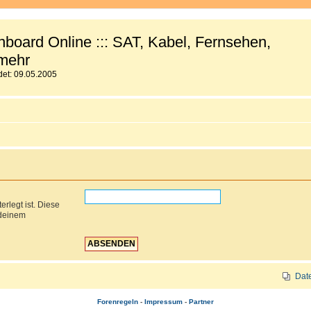
board Online ::: SAT, Kabel, Fernsehen,
mehr
et: 09.05.2005
rlegt ist. Diese
 deinem
Dat
Forenregeln
-
Impressum
-
Partner