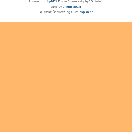
Powered by
phpBB
® Forum Software © phpBB Limited
Style by
phpBB Spain
Deutsche Übersetzung durch
phpBB.de