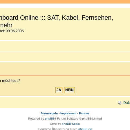
board Online ::: SAT, Kabel, Fernsehen,
mehr
et: 09.05.2005
en möchtest?
Dat
Forenregeln
-
Impressum
-
Partner
Powered by
phpBB
® Forum Software © phpBB Limited
Style by
phpBB Spain
Deutsche Übersetzung durch
phpBB.de