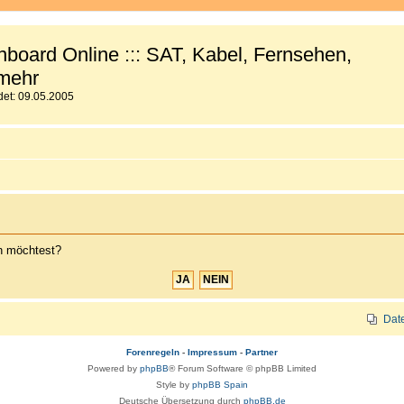
board Online ::: SAT, Kabel, Fernsehen,
mehr
et: 09.05.2005
en möchtest?
Dat
Forenregeln
-
Impressum
-
Partner
Powered by
phpBB
® Forum Software © phpBB Limited
Style by
phpBB Spain
Deutsche Übersetzung durch
phpBB.de