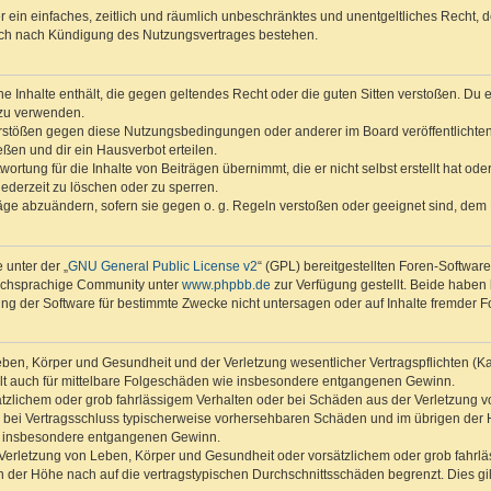
ber ein einfaches, zeitlich und räumlich unbeschränktes und unentgeltliches Recht
auch nach Kündigung des Nutzungsvertrages bestehen.
ine Inhalte enthält, die gegen geltendes Recht oder die guten Sitten verstoßen. Du 
 zu verwenden.
erstößen gegen diese Nutzungsbedingungen oder anderer im Board veröffentlichte
ßen und dir ein Hausverbot erteilen.
ortung für die Inhalte von Beiträgen übernimmt, die er nicht selbst erstellt hat od
jederzeit zu löschen oder zu sperren.
räge abzuändern, sofern sie gegen o. g. Regeln verstoßen oder geeignet sind, dem
 unter der „
GNU General Public License v2
“ (GPL) bereitgestellten Foren-Softwar
tschsprachige Community unter
www.phpbb.de
zur Verfügung gestellt. Beide haben 
g der Software für bestimmte Zwecke nicht untersagen oder auf Inhalte fremder F
ben, Körper und Gesundheit und der Verletzung wesentlicher Vertragspflichten (Kard
gilt auch für mittelbare Folgeschäden wie insbesondere entgangenen Gewinn.
ätzlichem oder grob fahrlässigem Verhalten oder bei Schäden aus der Verletzung 
 die bei Vertragsschluss typischerweise vorhersehbaren Schäden und im übrigen de
wie insbesondere entgangenen Gewinn.
erletzung von Leben, Körper und Gesundheit oder vorsätzlichem oder grob fahrläs
der Höhe nach auf die vertragstypischen Durchschnittsschäden begrenzt. Dies gi