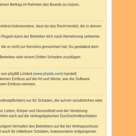
, deinen Beitrag im Rahmen des Boards zu nutzen.
erklärst insbesondere, dass du das Recht besitzt, die in deinen
n Regeln kann der Betreiber dich nach Abmahnung zeitweise
er die er nicht zur Kenntnis genommen hat. Du gestattest dem
 Betreiber oder einem Dritten Schaden zuzufügen.
e von phpBB Limited (
www.phpbb.com
) handelt;
keinen Einfluss auf die Art und Weise, wie die Software
oren Einfluss nehmen.
inalpflichten) nur für Schäden, die auf ein vorsätzliches oder
von Leben, Körper und Gesundheit und der Verletzung
r Höhe nach auf die vertragstypischen Durchschnittsschäden
sigem Verhalten des Betreibers auf die bei Vertragsschluss
lt auch für mittelbare Schäden, insbesondere entgangenen