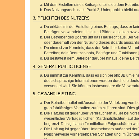
Mit dem Erstellen eines Beitrags erteilst du dem Betrei
Das Nutzungsrecht nach Punkt 2, Unterpunkt a bleibt 
3. PFLICHTEN DES NUTZERS
Du erklärst mit der Erstellung eines Beitrags, dass er ke
Beiträgen verwendeten Links und Bilder zu setzen bzw.
Der Betreiber des Boards übt das Hausrecht aus. Bei V
oder dauerhaft von der Nutzung dieses Boards ausschlie
Du nimmst zur Kenntnis, dass der Betreiber keine Verantw
Betreiber, dein Benutzerkonto, Beiträge und Funktionen 
Du gestattest dem Betreiber darüber hinaus, deine Beit
4. GENERAL PUBLIC LICENSE
Du nimmst zur Kenntnis, dass es sich bei phpBB um eine
deutschsprachige Informationen werden durch die deu
verwendet wird. Sie können insbesondere die Verwendun
5. GEWÄHRLEISTUNG
Der Betreiber haftet mit Ausnahme der Verletzung von Le
grob fahrlässiges Verhalten zurückzuführen sind. Dies 
Die Haftung ist gegenüber Verbrauchern außer bei vors
wesentlicher Vertragspflichten (Kardinalpflichten) auf
begrenzt. Dies gilt auch für mittelbare Folgeschäden 
Die Haftung ist gegenüber Unternehmern außer bei der V
typischerweise vorhersehbaren Schäden und im Übrigen 