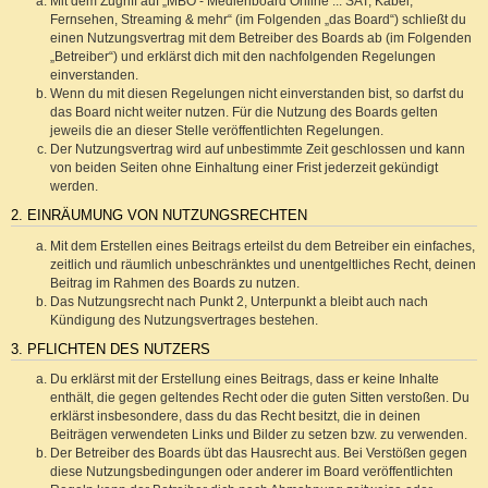
Mit dem Zugriff auf „MBO - Medienboard Online ::: SAT, Kabel,
Fernsehen, Streaming & mehr“ (im Folgenden „das Board“) schließt du
einen Nutzungsvertrag mit dem Betreiber des Boards ab (im Folgenden
„Betreiber“) und erklärst dich mit den nachfolgenden Regelungen
einverstanden.
Wenn du mit diesen Regelungen nicht einverstanden bist, so darfst du
das Board nicht weiter nutzen. Für die Nutzung des Boards gelten
jeweils die an dieser Stelle veröffentlichten Regelungen.
Der Nutzungsvertrag wird auf unbestimmte Zeit geschlossen und kann
von beiden Seiten ohne Einhaltung einer Frist jederzeit gekündigt
werden.
2. EINRÄUMUNG VON NUTZUNGSRECHTEN
Mit dem Erstellen eines Beitrags erteilst du dem Betreiber ein einfaches,
zeitlich und räumlich unbeschränktes und unentgeltliches Recht, deinen
Beitrag im Rahmen des Boards zu nutzen.
Das Nutzungsrecht nach Punkt 2, Unterpunkt a bleibt auch nach
Kündigung des Nutzungsvertrages bestehen.
3. PFLICHTEN DES NUTZERS
Du erklärst mit der Erstellung eines Beitrags, dass er keine Inhalte
enthält, die gegen geltendes Recht oder die guten Sitten verstoßen. Du
erklärst insbesondere, dass du das Recht besitzt, die in deinen
Beiträgen verwendeten Links und Bilder zu setzen bzw. zu verwenden.
Der Betreiber des Boards übt das Hausrecht aus. Bei Verstößen gegen
diese Nutzungsbedingungen oder anderer im Board veröffentlichten