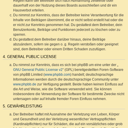
Regeln kann der Betreiber dich nach Abmahnung zeitweise oder
dauerhaft von der Nutzung dieses Boards ausschließen und dir ein
Hausverbot erteilen.
Du nimmst zur Kenntnis, dass der Betreiber keine Verantwortung für die
Inhalte von Beiträgen übernimmt, die er nicht selbst erstellt hat oder die
er nicht zur Kenntnis genommen hat. Du gestattest dem Betreiber, dein
Benutzerkonto, Beiträge und Funktionen jederzeit zu löschen oder zu
sperren.
Du gestattest dem Betreiber darüber hinaus, deine Beiträge
abzuändern, sofern sie gegen o. g. Regeln verstoßen oder geeignet
sind, dem Betreiber oder einem Dritten Schaden zuzufügen.
4. GENERAL PUBLIC LICENSE
Du nimmst zur Kenntnis, dass es sich bei phpBB um eine unter der „
GNU General Public License v2
“ (GPL) bereitgestellten Foren-Software
von phpBB Limited (
www.phpbb.com
) handelt; deutschsprachige
Informationen werden durch die deutschsprachige Community unter
www.phpbb.de
zur Verfügung gestellt. Beide haben keinen Einfluss auf
die Art und Weise, wie die Software verwendet wird. Sie können
insbesondere die Verwendung der Software für bestimmte Zwecke nicht
untersagen oder auf Inhalte fremder Foren Einfluss nehmen.
5. GEWÄHRLEISTUNG
Der Betreiber haftet mit Ausnahme der Verletzung von Leben, Körper
und Gesundheit und der Verletzung wesentlicher Vertragspflichten
(Kardinalpflichten) nur für Schäden, die auf ein vorsätzliches oder grob