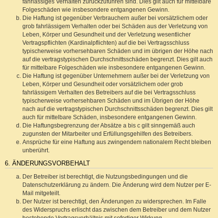
fahrlässiges Verhalten zurückzuführen sind. Dies gilt auch für mittelbare
Folgeschäden wie insbesondere entgangenen Gewinn.
Die Haftung ist gegenüber Verbrauchern außer bei vorsätzlichem oder
grob fahrlässigem Verhalten oder bei Schäden aus der Verletzung von
Leben, Körper und Gesundheit und der Verletzung wesentlicher
Vertragspflichten (Kardinalpflichten) auf die bei Vertragsschluss
typischerweise vorhersehbaren Schäden und im übrigen der Höhe nach
auf die vertragstypischen Durchschnittsschäden begrenzt. Dies gilt auch
für mittelbare Folgeschäden wie insbesondere entgangenen Gewinn.
Die Haftung ist gegenüber Unternehmern außer bei der Verletzung von
Leben, Körper und Gesundheit oder vorsätzlichem oder grob
fahrlässigem Verhalten des Betreibers auf die bei Vertragsschluss
typischerweise vorhersehbaren Schäden und im Übrigen der Höhe
nach auf die vertragstypischen Durchschnittsschäden begrenzt. Dies gilt
auch für mittelbare Schäden, insbesondere entgangenen Gewinn.
Die Haftungsbegrenzung der Absätze a bis c gilt sinngemäß auch
zugunsten der Mitarbeiter und Erfüllungsgehilfen des Betreibers.
Ansprüche für eine Haftung aus zwingendem nationalem Recht bleiben
unberührt.
6. ÄNDERUNGSVORBEHALT
Der Betreiber ist berechtigt, die Nutzungsbedingungen und die
Datenschutzerklärung zu ändern. Die Änderung wird dem Nutzer per E-
Mail mitgeteilt.
Der Nutzer ist berechtigt, den Änderungen zu widersprechen. Im Falle
des Widerspruchs erlischt das zwischen dem Betreiber und dem Nutzer