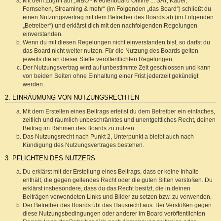
Mit dem Zugriff auf „MBO - Medienboard Online ::: SAT, Kabel,
Fernsehen, Streaming & mehr“ (im Folgenden „das Board“) schließt du
einen Nutzungsvertrag mit dem Betreiber des Boards ab (im Folgenden
„Betreiber“) und erklärst dich mit den nachfolgenden Regelungen
einverstanden.
Wenn du mit diesen Regelungen nicht einverstanden bist, so darfst du
das Board nicht weiter nutzen. Für die Nutzung des Boards gelten
jeweils die an dieser Stelle veröffentlichten Regelungen.
Der Nutzungsvertrag wird auf unbestimmte Zeit geschlossen und kann
von beiden Seiten ohne Einhaltung einer Frist jederzeit gekündigt
werden.
2. EINRÄUMUNG VON NUTZUNGSRECHTEN
Mit dem Erstellen eines Beitrags erteilst du dem Betreiber ein einfaches,
zeitlich und räumlich unbeschränktes und unentgeltliches Recht, deinen
Beitrag im Rahmen des Boards zu nutzen.
Das Nutzungsrecht nach Punkt 2, Unterpunkt a bleibt auch nach
Kündigung des Nutzungsvertrages bestehen.
3. PFLICHTEN DES NUTZERS
Du erklärst mit der Erstellung eines Beitrags, dass er keine Inhalte
enthält, die gegen geltendes Recht oder die guten Sitten verstoßen. Du
erklärst insbesondere, dass du das Recht besitzt, die in deinen
Beiträgen verwendeten Links und Bilder zu setzen bzw. zu verwenden.
Der Betreiber des Boards übt das Hausrecht aus. Bei Verstößen gegen
diese Nutzungsbedingungen oder anderer im Board veröffentlichten