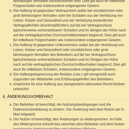
fahrlässiges Verhalten zurückzuführen sind. Dies gilt auch für mittelbare
Folgeschäden wie insbesondere entgangenen Gewinn.
Die Haftung ist gegenüber Verbrauchern außer bei vorsätzlichem oder
grob fahrlässigem Verhalten oder bei Schäden aus der Verletzung von
Leben, Körper und Gesundheit und der Verletzung wesentlicher
Vertragspflichten (Kardinalpflichten) auf die bei Vertragsschluss
typischerweise vorhersehbaren Schäden und im übrigen der Höhe nach
auf die vertragstypischen Durchschnittsschäden begrenzt. Dies gilt auch
für mittelbare Folgeschäden wie insbesondere entgangenen Gewinn.
Die Haftung ist gegenüber Unternehmern außer bei der Verletzung von
Leben, Körper und Gesundheit oder vorsätzlichem oder grob
fahrlässigem Verhalten des Betreibers auf die bei Vertragsschluss
typischerweise vorhersehbaren Schäden und im Übrigen der Höhe
nach auf die vertragstypischen Durchschnittsschäden begrenzt. Dies gilt
auch für mittelbare Schäden, insbesondere entgangenen Gewinn.
Die Haftungsbegrenzung der Absätze a bis c gilt sinngemäß auch
zugunsten der Mitarbeiter und Erfüllungsgehilfen des Betreibers.
Ansprüche für eine Haftung aus zwingendem nationalem Recht bleiben
unberührt.
6. ÄNDERUNGSVORBEHALT
Der Betreiber ist berechtigt, die Nutzungsbedingungen und die
Datenschutzerklärung zu ändern. Die Änderung wird dem Nutzer per E-
Mail mitgeteilt.
Der Nutzer ist berechtigt, den Änderungen zu widersprechen. Im Falle
des Widerspruchs erlischt das zwischen dem Betreiber und dem Nutzer