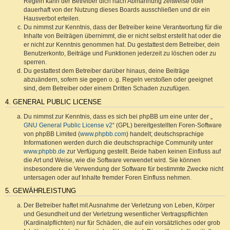
Regeln kann der Betreiber dich nach Abmahnung zeitweise oder
dauerhaft von der Nutzung dieses Boards ausschließen und dir ein
Hausverbot erteilen.
Du nimmst zur Kenntnis, dass der Betreiber keine Verantwortung für die
Inhalte von Beiträgen übernimmt, die er nicht selbst erstellt hat oder die
er nicht zur Kenntnis genommen hat. Du gestattest dem Betreiber, dein
Benutzerkonto, Beiträge und Funktionen jederzeit zu löschen oder zu
sperren.
Du gestattest dem Betreiber darüber hinaus, deine Beiträge
abzuändern, sofern sie gegen o. g. Regeln verstoßen oder geeignet
sind, dem Betreiber oder einem Dritten Schaden zuzufügen.
4. GENERAL PUBLIC LICENSE
Du nimmst zur Kenntnis, dass es sich bei phpBB um eine unter der „
GNU General Public License v2
“ (GPL) bereitgestellten Foren-Software
von phpBB Limited (
www.phpbb.com
) handelt; deutschsprachige
Informationen werden durch die deutschsprachige Community unter
www.phpbb.de
zur Verfügung gestellt. Beide haben keinen Einfluss auf
die Art und Weise, wie die Software verwendet wird. Sie können
insbesondere die Verwendung der Software für bestimmte Zwecke nicht
untersagen oder auf Inhalte fremder Foren Einfluss nehmen.
5. GEWÄHRLEISTUNG
Der Betreiber haftet mit Ausnahme der Verletzung von Leben, Körper
und Gesundheit und der Verletzung wesentlicher Vertragspflichten
(Kardinalpflichten) nur für Schäden, die auf ein vorsätzliches oder grob