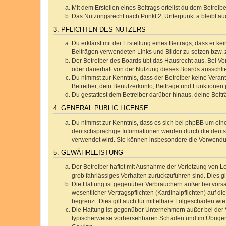
Mit dem Erstellen eines Beitrags erteilst du dem Betrei
Das Nutzungsrecht nach Punkt 2, Unterpunkt a bleibt 
3. PFLICHTEN DES NUTZERS
Du erklärst mit der Erstellung eines Beitrags, dass er ke
Beiträgen verwendeten Links und Bilder zu setzen bzw.
Der Betreiber des Boards übt das Hausrecht aus. Bei V
oder dauerhaft von der Nutzung dieses Boards ausschlie
Du nimmst zur Kenntnis, dass der Betreiber keine Verantw
Betreiber, dein Benutzerkonto, Beiträge und Funktionen 
Du gestattest dem Betreiber darüber hinaus, deine Beit
4. GENERAL PUBLIC LICENSE
Du nimmst zur Kenntnis, dass es sich bei phpBB um eine
deutschsprachige Informationen werden durch die deu
verwendet wird. Sie können insbesondere die Verwendun
5. GEWÄHRLEISTUNG
Der Betreiber haftet mit Ausnahme der Verletzung von Le
grob fahrlässiges Verhalten zurückzuführen sind. Dies 
Die Haftung ist gegenüber Verbrauchern außer bei vors
wesentlicher Vertragspflichten (Kardinalpflichten) auf
begrenzt. Dies gilt auch für mittelbare Folgeschäden 
Die Haftung ist gegenüber Unternehmern außer bei der V
typischerweise vorhersehbaren Schäden und im Übrigen 