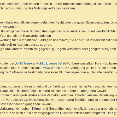
ber ein einfaches, zeitlich und räumlich unbeschränktes und unentgeltliches Recht
auch nach Kündigung des Nutzungsvertrages bestehen.
ine Inhalte enthält, die gegen geltendes Recht oder die guten Sitten verstoßen. Du 
 zu verwenden.
erstößen gegen diese Nutzungsbedingungen oder anderer im Board veröffentlichte
ßen und dir ein Hausverbot erteilen.
ortung für die Inhalte von Beiträgen übernimmt, die er nicht selbst erstellt hat od
jederzeit zu löschen oder zu sperren.
räge abzuändern, sofern sie gegen o. g. Regeln verstoßen oder geeignet sind, dem
 unter der „
GNU General Public License v2
“ (GPL) bereitgestellten Foren-Softwar
tschsprachige Community unter
www.phpbb.de
zur Verfügung gestellt. Beide haben 
g der Software für bestimmte Zwecke nicht untersagen oder auf Inhalte fremder F
ben, Körper und Gesundheit und der Verletzung wesentlicher Vertragspflichten (Kard
gilt auch für mittelbare Folgeschäden wie insbesondere entgangenen Gewinn.
ätzlichem oder grob fahrlässigem Verhalten oder bei Schäden aus der Verletzung 
 die bei Vertragsschluss typischerweise vorhersehbaren Schäden und im übrigen de
wie insbesondere entgangenen Gewinn.
erletzung von Leben, Körper und Gesundheit oder vorsätzlichem oder grob fahrläs
der Höhe nach auf die vertragstypischen Durchschnittsschäden begrenzt. Dies gi