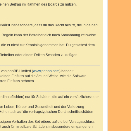
, deinen Beitrag im Rahmen des Boards zu nutzen.
erklärst insbesondere, dass du das Recht besitzt, die in deinen
n Regeln kann der Betreiber dich nach Abmahnung zeitweise
er die er nicht zur Kenntnis genommen hat. Du gestattest dem
 Betreiber oder einem Dritten Schaden zuzufügen.
e von phpBB Limited (
www.phpbb.com
) handelt;
keinen Einfluss auf die Art und Weise, wie die Software
oren Einfluss nehmen.
inalpflichten) nur für Schäden, die auf ein vorsätzliches oder
von Leben, Körper und Gesundheit und der Verletzung
r Höhe nach auf die vertragstypischen Durchschnittsschäden
sigem Verhalten des Betreibers auf die bei Vertragsschluss
lt auch für mittelbare Schäden, insbesondere entgangenen