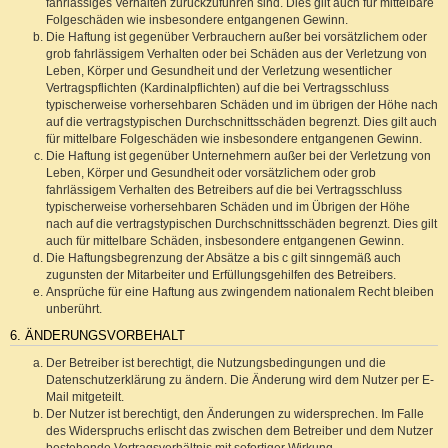
fahrlässiges Verhalten zurückzuführen sind. Dies gilt auch für mittelbare
Folgeschäden wie insbesondere entgangenen Gewinn.
Die Haftung ist gegenüber Verbrauchern außer bei vorsätzlichem oder
grob fahrlässigem Verhalten oder bei Schäden aus der Verletzung von
Leben, Körper und Gesundheit und der Verletzung wesentlicher
Vertragspflichten (Kardinalpflichten) auf die bei Vertragsschluss
typischerweise vorhersehbaren Schäden und im übrigen der Höhe nach
auf die vertragstypischen Durchschnittsschäden begrenzt. Dies gilt auch
für mittelbare Folgeschäden wie insbesondere entgangenen Gewinn.
Die Haftung ist gegenüber Unternehmern außer bei der Verletzung von
Leben, Körper und Gesundheit oder vorsätzlichem oder grob
fahrlässigem Verhalten des Betreibers auf die bei Vertragsschluss
typischerweise vorhersehbaren Schäden und im Übrigen der Höhe
nach auf die vertragstypischen Durchschnittsschäden begrenzt. Dies gilt
auch für mittelbare Schäden, insbesondere entgangenen Gewinn.
Die Haftungsbegrenzung der Absätze a bis c gilt sinngemäß auch
zugunsten der Mitarbeiter und Erfüllungsgehilfen des Betreibers.
Ansprüche für eine Haftung aus zwingendem nationalem Recht bleiben
unberührt.
6. ÄNDERUNGSVORBEHALT
Der Betreiber ist berechtigt, die Nutzungsbedingungen und die
Datenschutzerklärung zu ändern. Die Änderung wird dem Nutzer per E-
Mail mitgeteilt.
Der Nutzer ist berechtigt, den Änderungen zu widersprechen. Im Falle
des Widerspruchs erlischt das zwischen dem Betreiber und dem Nutzer