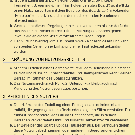
Mit dem Zugriff auf „MBO - Medienboard Online ::: SAT, Kabel,
Fernsehen, Streaming & mehr“ (im Folgenden „das Board“) schließt du
einen Nutzungsvertrag mit dem Betreiber des Boards ab (im Folgenden
„Betreiber“) und erklärst dich mit den nachfolgenden Regelungen
einverstanden.
Wenn du mit diesen Regelungen nicht einverstanden bist, so darfst du
das Board nicht weiter nutzen. Für die Nutzung des Boards gelten
jeweils die an dieser Stelle veröffentlichten Regelungen.
Der Nutzungsvertrag wird auf unbestimmte Zeit geschlossen und kann
von beiden Seiten ohne Einhaltung einer Frist jederzeit gekündigt
werden.
2. EINRÄUMUNG VON NUTZUNGSRECHTEN
Mit dem Erstellen eines Beitrags erteilst du dem Betreiber ein einfaches,
zeitlich und räumlich unbeschränktes und unentgeltliches Recht, deinen
Beitrag im Rahmen des Boards zu nutzen.
Das Nutzungsrecht nach Punkt 2, Unterpunkt a bleibt auch nach
Kündigung des Nutzungsvertrages bestehen.
3. PFLICHTEN DES NUTZERS
Du erklärst mit der Erstellung eines Beitrags, dass er keine Inhalte
enthält, die gegen geltendes Recht oder die guten Sitten verstoßen. Du
erklärst insbesondere, dass du das Recht besitzt, die in deinen
Beiträgen verwendeten Links und Bilder zu setzen bzw. zu verwenden.
Der Betreiber des Boards übt das Hausrecht aus. Bei Verstößen gegen
diese Nutzungsbedingungen oder anderer im Board veröffentlichten