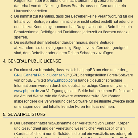
Regeln kann der Betreiber dich nach Abmahnung zeitweise oder
dauerhaft von der Nutzung dieses Boards ausschließen und dir ein
Hausverbot erteilen.
Du nimmst zur Kenntnis, dass der Betreiber keine Verantwortung für die
Inhalte von Beiträgen übernimmt, die er nicht selbst erstellt hat oder die
er nicht zur Kenntnis genommen hat. Du gestattest dem Betreiber, dein
Benutzerkonto, Beiträge und Funktionen jederzeit zu löschen oder zu
sperren.
Du gestattest dem Betreiber darüber hinaus, deine Beiträge
abzuändern, sofern sie gegen o. g. Regeln verstoßen oder geeignet
sind, dem Betreiber oder einem Dritten Schaden zuzufügen.
4. GENERAL PUBLIC LICENSE
Du nimmst zur Kenntnis, dass es sich bei phpBB um eine unter der „
GNU General Public License v2
“ (GPL) bereitgestellten Foren-Software
von phpBB Limited (
www.phpbb.com
) handelt; deutschsprachige
Informationen werden durch die deutschsprachige Community unter
www.phpbb.de
zur Verfügung gestellt. Beide haben keinen Einfluss auf
die Art und Weise, wie die Software verwendet wird. Sie können
insbesondere die Verwendung der Software für bestimmte Zwecke nicht
untersagen oder auf Inhalte fremder Foren Einfluss nehmen.
5. GEWÄHRLEISTUNG
Der Betreiber haftet mit Ausnahme der Verletzung von Leben, Körper
und Gesundheit und der Verletzung wesentlicher Vertragspflichten
(Kardinalpflichten) nur für Schäden, die auf ein vorsätzliches oder grob