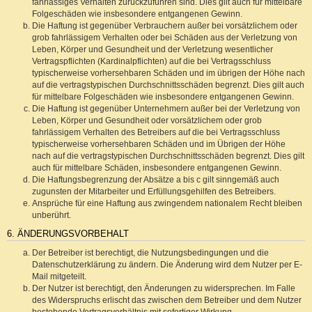
fahrlässiges Verhalten zurückzuführen sind. Dies gilt auch für mittelbare
Folgeschäden wie insbesondere entgangenen Gewinn.
Die Haftung ist gegenüber Verbrauchern außer bei vorsätzlichem oder
grob fahrlässigem Verhalten oder bei Schäden aus der Verletzung von
Leben, Körper und Gesundheit und der Verletzung wesentlicher
Vertragspflichten (Kardinalpflichten) auf die bei Vertragsschluss
typischerweise vorhersehbaren Schäden und im übrigen der Höhe nach
auf die vertragstypischen Durchschnittsschäden begrenzt. Dies gilt auch
für mittelbare Folgeschäden wie insbesondere entgangenen Gewinn.
Die Haftung ist gegenüber Unternehmern außer bei der Verletzung von
Leben, Körper und Gesundheit oder vorsätzlichem oder grob
fahrlässigem Verhalten des Betreibers auf die bei Vertragsschluss
typischerweise vorhersehbaren Schäden und im Übrigen der Höhe
nach auf die vertragstypischen Durchschnittsschäden begrenzt. Dies gilt
auch für mittelbare Schäden, insbesondere entgangenen Gewinn.
Die Haftungsbegrenzung der Absätze a bis c gilt sinngemäß auch
zugunsten der Mitarbeiter und Erfüllungsgehilfen des Betreibers.
Ansprüche für eine Haftung aus zwingendem nationalem Recht bleiben
unberührt.
6. ÄNDERUNGSVORBEHALT
Der Betreiber ist berechtigt, die Nutzungsbedingungen und die
Datenschutzerklärung zu ändern. Die Änderung wird dem Nutzer per E-
Mail mitgeteilt.
Der Nutzer ist berechtigt, den Änderungen zu widersprechen. Im Falle
des Widerspruchs erlischt das zwischen dem Betreiber und dem Nutzer