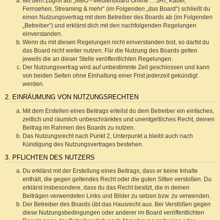
Mit dem Zugriff auf „MBO - Medienboard Online ::: SAT, Kabel,
Fernsehen, Streaming & mehr“ (im Folgenden „das Board“) schließt du
einen Nutzungsvertrag mit dem Betreiber des Boards ab (im Folgenden
„Betreiber“) und erklärst dich mit den nachfolgenden Regelungen
einverstanden.
Wenn du mit diesen Regelungen nicht einverstanden bist, so darfst du
das Board nicht weiter nutzen. Für die Nutzung des Boards gelten
jeweils die an dieser Stelle veröffentlichten Regelungen.
Der Nutzungsvertrag wird auf unbestimmte Zeit geschlossen und kann
von beiden Seiten ohne Einhaltung einer Frist jederzeit gekündigt
werden.
2. EINRÄUMUNG VON NUTZUNGSRECHTEN
Mit dem Erstellen eines Beitrags erteilst du dem Betreiber ein einfaches,
zeitlich und räumlich unbeschränktes und unentgeltliches Recht, deinen
Beitrag im Rahmen des Boards zu nutzen.
Das Nutzungsrecht nach Punkt 2, Unterpunkt a bleibt auch nach
Kündigung des Nutzungsvertrages bestehen.
3. PFLICHTEN DES NUTZERS
Du erklärst mit der Erstellung eines Beitrags, dass er keine Inhalte
enthält, die gegen geltendes Recht oder die guten Sitten verstoßen. Du
erklärst insbesondere, dass du das Recht besitzt, die in deinen
Beiträgen verwendeten Links und Bilder zu setzen bzw. zu verwenden.
Der Betreiber des Boards übt das Hausrecht aus. Bei Verstößen gegen
diese Nutzungsbedingungen oder anderer im Board veröffentlichten