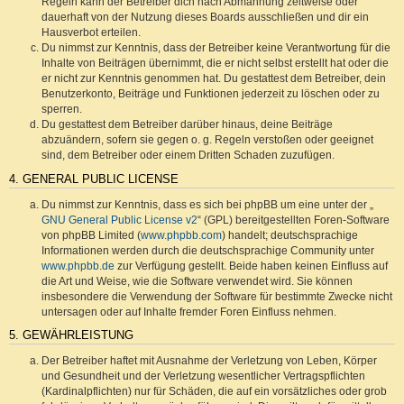
Regeln kann der Betreiber dich nach Abmahnung zeitweise oder
dauerhaft von der Nutzung dieses Boards ausschließen und dir ein
Hausverbot erteilen.
Du nimmst zur Kenntnis, dass der Betreiber keine Verantwortung für die
Inhalte von Beiträgen übernimmt, die er nicht selbst erstellt hat oder die
er nicht zur Kenntnis genommen hat. Du gestattest dem Betreiber, dein
Benutzerkonto, Beiträge und Funktionen jederzeit zu löschen oder zu
sperren.
Du gestattest dem Betreiber darüber hinaus, deine Beiträge
abzuändern, sofern sie gegen o. g. Regeln verstoßen oder geeignet
sind, dem Betreiber oder einem Dritten Schaden zuzufügen.
4. GENERAL PUBLIC LICENSE
Du nimmst zur Kenntnis, dass es sich bei phpBB um eine unter der „
GNU General Public License v2
“ (GPL) bereitgestellten Foren-Software
von phpBB Limited (
www.phpbb.com
) handelt; deutschsprachige
Informationen werden durch die deutschsprachige Community unter
www.phpbb.de
zur Verfügung gestellt. Beide haben keinen Einfluss auf
die Art und Weise, wie die Software verwendet wird. Sie können
insbesondere die Verwendung der Software für bestimmte Zwecke nicht
untersagen oder auf Inhalte fremder Foren Einfluss nehmen.
5. GEWÄHRLEISTUNG
Der Betreiber haftet mit Ausnahme der Verletzung von Leben, Körper
und Gesundheit und der Verletzung wesentlicher Vertragspflichten
(Kardinalpflichten) nur für Schäden, die auf ein vorsätzliches oder grob