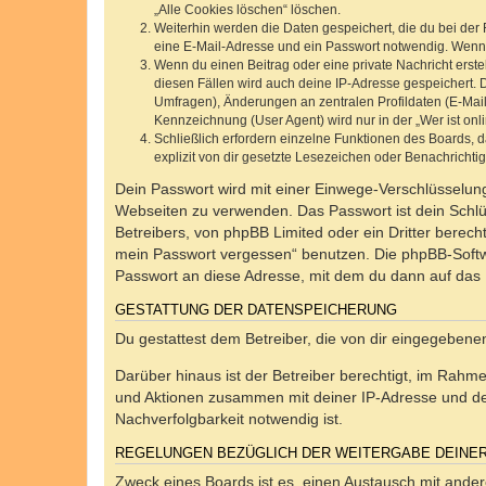
„Alle Cookies löschen“ löschen.
Weiterhin werden die Daten gespeichert, die du bei der 
eine E-Mail-Adresse und ein Passwort notwendig. Wenn du
Wenn du einen Beitrag oder eine private Nachricht erste
diesen Fällen wird auch deine IP-Adresse gespeichert. 
Umfragen), Änderungen an zentralen Profildaten (E-Mai
Kennzeichnung (User Agent) wird nur in der „Wer ist onl
Schließlich erfordern einzelne Funktionen des Boards,
explizit von dir gesetzte Lesezeichen oder Benachrichti
Dein Passwort wird mit einer Einwege-Verschlüsselung 
Webseiten zu verwenden. Das Passwort ist dein Schlü
Betreibers, von phpBB Limited oder ein Dritter berec
mein Passwort vergessen“ benutzen. Die phpBB-Softw
Passwort an diese Adresse, mit dem du dann auf das 
GESTATTUNG DER DATENSPEICHERUNG
Du gestattest dem Betreiber, die von dir eingegeben
Darüber hinaus ist der Betreiber berechtigt, im Rahm
und Aktionen zusammen mit deiner IP-Adresse und de
Nachverfolgbarkeit notwendig ist.
REGELUNGEN BEZÜGLICH DER WEITERGABE DEINE
Zweck eines Boards ist es, einen Austausch mit andere