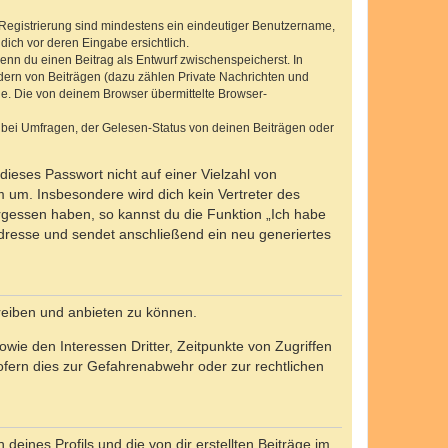
e Registrierung sind mindestens ein eindeutiger Benutzername,
dich vor deren Eingabe ersichtlich.
wenn du einen Beitrag als Entwurf zwischenspeicherst. In
dern von Beiträgen (dazu zählen Private Nachrichten und
e. Die von deinem Browser übermittelte Browser-
 bei Umfragen, der Gelesen-Status von deinen Beiträgen oder
dieses Passwort nicht auf einer Vielzahl von
 um. Insbesondere wird dich kein Vertreter des
ergessen haben, so kannst du die Funktion „Ich habe
resse und sendet anschließend ein neu generiertes
reiben und anbieten zu können.
ie den Interessen Dritter, Zeitpunkte von Zugriffen
fern dies zur Gefahrenabwehr oder zur rechtlichen
eines Profils und die von dir erstellten Beiträge im