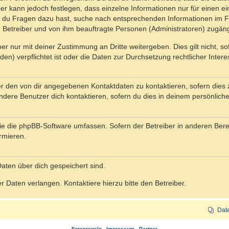
ber kann jedoch festlegen, dass einzelne Informationen nur für einen ei
n du Fragen dazu hast, suche nach entsprechenden Informationen im Fo
n Betreiber und von ihm beauftragte Personen (Administratoren) zugäng
r nur mit deiner Zustimmung an Dritte weitergeben. Dies gilt nicht, s
n) verpflichtet ist oder die Daten zur Durchsetzung rechtlicher Interes
er den von dir angegebenen Kontaktdaten zu kontaktieren, sofern dies 
andere Benutzer dich kontaktieren, sofern du dies in deinem persönliche
, die die phpBB-Software umfassen. Sofern der Betreiber in anderen Be
ormieren.
 Daten über dich gespeichert sind.
 Daten verlangen. Kontaktiere hierzu bitte den Betreiber.
Dat
Forenregeln
-
Impressum
-
Partner