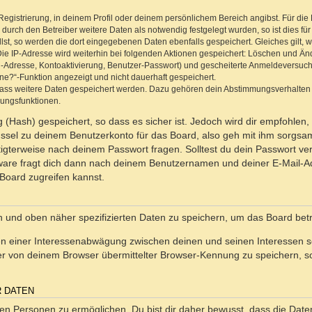
Registrierung, in deinem Profil oder deinem persönlichem Bereich angibst. Für di
rch den Betreiber weitere Daten als notwendig festgelegt wurden, so ist dies für 
llst, so werden die dort eingegebenen Daten ebenfalls gespeichert. Gleiches gilt, 
Die IP-Adresse wird weiterhin bei folgenden Aktionen gespeichert: Löschen und Än
l-Adresse, Kontoaktivierung, Benutzer-Passwort) und gescheiterte Anmeldeversuch
ine?“-Funktion angezeigt und nicht dauerhaft gespeichert.
 dass weitere Daten gespeichert werden. Dazu gehören dein Abstimmungsverhalten
gungsfunktionen.
(Hash) gespeichert, so dass es sicher ist. Jedoch wird dir empfohlen, 
ssel zu deinem Benutzerkonto für das Board, also geh mit ihm sorgsam
htigterweise nach deinem Passwort fragen. Solltest du dein Passwort v
are fragt dich dann nach deinem Benutzernamen und deiner E-Mail-Ad
Board zugreifen kannst.
en und oben näher spezifizierten Daten zu speichern, um das Board bet
en einer Interessenabwägung zwischen deinen und seinen Interessen sow
r von deinem Browser übermittelter Browser-Kennung zu speichern, so
R DATEN
n Personen zu ermöglichen. Du bist dir daher bewusst, dass die Daten d