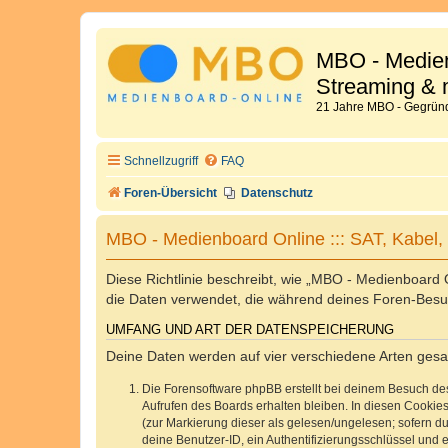
MBO - Medien
Streaming & 
21 Jahre MBO - Gegründ
Schnellzugriff
FAQ
Foren-Übersicht
Datenschutz
MBO - Medienboard Online ::: SAT, Kabel,
Diese Richtlinie beschreibt, wie „MBO - Medienboard 
die Daten verwendet, die während deines Foren-Bes
UMFANG UND ART DER DATENSPEICHERUNG
Deine Daten werden auf vier verschiedene Arten ges
Die Forensoftware phpBB erstellt bei deinem Besuch de
Aufrufen des Boards erhalten bleiben. In diesen Cookies
(zur Markierung dieser als gelesen/ungelesen; sofern d
deine Benutzer-ID, ein Authentifizierungsschlüssel und 