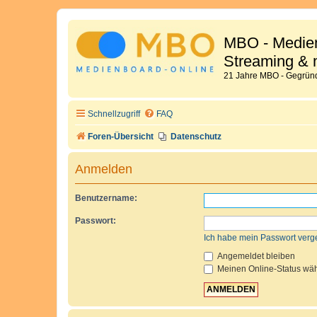
MBO - Medien
Streaming & 
21 Jahre MBO - Gegründ
Schnellzugriff
FAQ
Foren-Übersicht
Datenschutz
Anmelden
Benutzername:
Passwort:
Ich habe mein Passwort verg
Angemeldet bleiben
Meinen Online-Status wäh