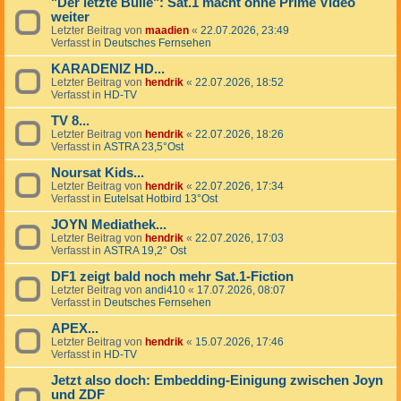
"Der letzte Bulle": Sat.1 macht ohne Prime Video
weiter
Letzter Beitrag von
maadien
«
22.07.2026, 23:49
Verfasst in
Deutsches Fernsehen
KARADENIZ HD...
Letzter Beitrag von
hendrik
«
22.07.2026, 18:52
Verfasst in
HD-TV
TV 8...
Letzter Beitrag von
hendrik
«
22.07.2026, 18:26
Verfasst in
ASTRA 23,5°Ost
Noursat Kids...
Letzter Beitrag von
hendrik
«
22.07.2026, 17:34
Verfasst in
Eutelsat Hotbird 13°Ost
JOYN Mediathek...
Letzter Beitrag von
hendrik
«
22.07.2026, 17:03
Verfasst in
ASTRA 19,2° Ost
DF1 zeigt bald noch mehr Sat.1-Fiction
Letzter Beitrag von
andi410
«
17.07.2026, 08:07
Verfasst in
Deutsches Fernsehen
APEX...
Letzter Beitrag von
hendrik
«
15.07.2026, 17:46
Verfasst in
HD-TV
Jetzt also doch: Embedding-Einigung zwischen Joyn
und ZDF