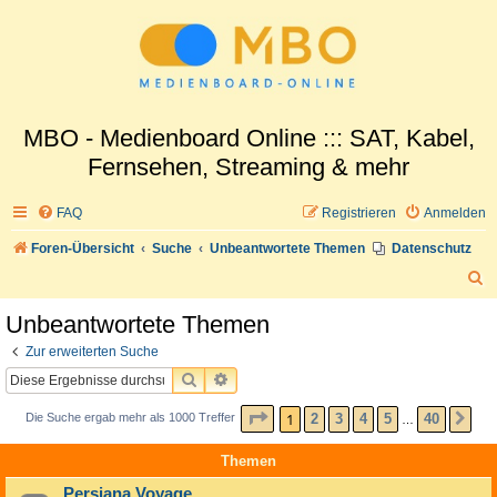
MBO - Medienboard Online ::: SAT, Kabel,
Fernsehen, Streaming & mehr
FAQ
Registrieren
Anmelden
Foren-Übersicht
Suche
Unbeantwortete Themen
Datenschutz
S
u
Unbeantwortete Themen
c
Zur erweiterten Suche
h
SUCHE
ERWEITERTE SUCHE
e
SEITE
1
VON
40
1
2
3
4
5
40
Die Suche ergab mehr als 1000 Treffer
NÄ
…
Themen
Persiana Voyage...