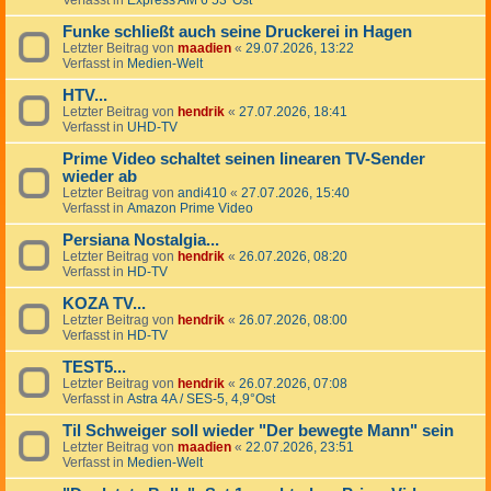
Verfasst in
Express AM 6 53°Ost
Funke schließt auch seine Druckerei in Hagen
Letzter Beitrag von
maadien
«
29.07.2026, 13:22
Verfasst in
Medien-Welt
HTV...
Letzter Beitrag von
hendrik
«
27.07.2026, 18:41
Verfasst in
UHD-TV
Prime Video schaltet seinen linearen TV-Sender
wieder ab
Letzter Beitrag von
andi410
«
27.07.2026, 15:40
Verfasst in
Amazon Prime Video
Persiana Nostalgia...
Letzter Beitrag von
hendrik
«
26.07.2026, 08:20
Verfasst in
HD-TV
KOZA TV...
Letzter Beitrag von
hendrik
«
26.07.2026, 08:00
Verfasst in
HD-TV
TEST5...
Letzter Beitrag von
hendrik
«
26.07.2026, 07:08
Verfasst in
Astra 4A / SES-5, 4,9°Ost
Til Schweiger soll wieder "Der bewegte Mann" sein
Letzter Beitrag von
maadien
«
22.07.2026, 23:51
Verfasst in
Medien-Welt