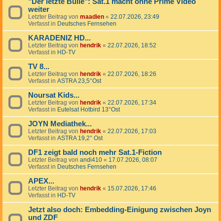
"Der letzte Bulle": Sat.1 macht ohne Prime Video
weiter
Letzter Beitrag von
maadien
«
22.07.2026, 23:49
Verfasst in
Deutsches Fernsehen
KARADENIZ HD...
Letzter Beitrag von
hendrik
«
22.07.2026, 18:52
Verfasst in
HD-TV
TV 8...
Letzter Beitrag von
hendrik
«
22.07.2026, 18:26
Verfasst in
ASTRA 23,5°Ost
Noursat Kids...
Letzter Beitrag von
hendrik
«
22.07.2026, 17:34
Verfasst in
Eutelsat Hotbird 13°Ost
JOYN Mediathek...
Letzter Beitrag von
hendrik
«
22.07.2026, 17:03
Verfasst in
ASTRA 19,2° Ost
DF1 zeigt bald noch mehr Sat.1-Fiction
Letzter Beitrag von
andi410
«
17.07.2026, 08:07
Verfasst in
Deutsches Fernsehen
APEX...
Letzter Beitrag von
hendrik
«
15.07.2026, 17:46
Verfasst in
HD-TV
Jetzt also doch: Embedding-Einigung zwischen Joyn
und ZDF