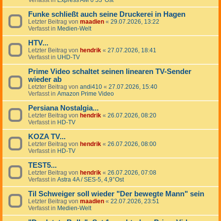
Verfasst in
Express AM 6 53°Ost
Funke schließt auch seine Druckerei in Hagen
Letzter Beitrag von
maadien
«
29.07.2026, 13:22
Verfasst in
Medien-Welt
HTV...
Letzter Beitrag von
hendrik
«
27.07.2026, 18:41
Verfasst in
UHD-TV
Prime Video schaltet seinen linearen TV-Sender
wieder ab
Letzter Beitrag von
andi410
«
27.07.2026, 15:40
Verfasst in
Amazon Prime Video
Persiana Nostalgia...
Letzter Beitrag von
hendrik
«
26.07.2026, 08:20
Verfasst in
HD-TV
KOZA TV...
Letzter Beitrag von
hendrik
«
26.07.2026, 08:00
Verfasst in
HD-TV
TEST5...
Letzter Beitrag von
hendrik
«
26.07.2026, 07:08
Verfasst in
Astra 4A / SES-5, 4,9°Ost
Til Schweiger soll wieder "Der bewegte Mann" sein
Letzter Beitrag von
maadien
«
22.07.2026, 23:51
Verfasst in
Medien-Welt