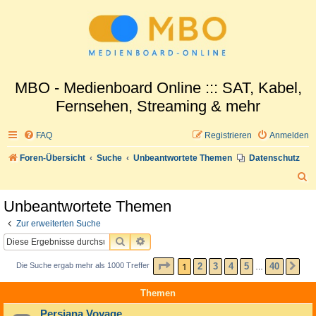
MBO - Medienboard Online ::: SAT, Kabel,
Fernsehen, Streaming & mehr
FAQ
Registrieren
Anmelden
Foren-Übersicht
Suche
Unbeantwortete Themen
Datenschutz
S
u
Unbeantwortete Themen
c
Zur erweiterten Suche
h
SUCHE
ERWEITERTE SUCHE
e
SEITE
1
VON
40
1
2
3
4
5
40
Die Suche ergab mehr als 1000 Treffer
NÄ
…
Themen
Persiana Voyage...