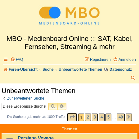
MBO - Medienboard Online ::: SAT, Kabel,
Fernsehen, Streaming & mehr
FAQ
Registrieren
Anmelden
Foren-Übersicht
Suche
Unbeantwortete Themen
Datenschutz
S
u
Unbeantwortete Themen
c
Zur erweiterten Suche
h
SUCHE
ERWEITERTE SUCHE
e
SEITE
1
VON
40
1
2
3
4
5
40
Die Suche ergab mehr als 1000 Treffer
NÄ
…
Themen
Persiana Voyage...