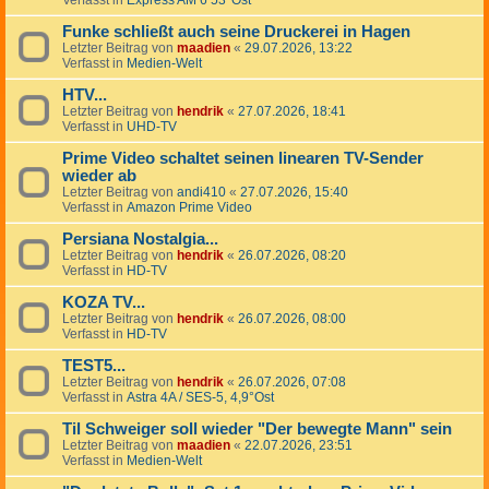
Verfasst in
Express AM 6 53°Ost
Funke schließt auch seine Druckerei in Hagen
Letzter Beitrag von
maadien
«
29.07.2026, 13:22
Verfasst in
Medien-Welt
HTV...
Letzter Beitrag von
hendrik
«
27.07.2026, 18:41
Verfasst in
UHD-TV
Prime Video schaltet seinen linearen TV-Sender
wieder ab
Letzter Beitrag von
andi410
«
27.07.2026, 15:40
Verfasst in
Amazon Prime Video
Persiana Nostalgia...
Letzter Beitrag von
hendrik
«
26.07.2026, 08:20
Verfasst in
HD-TV
KOZA TV...
Letzter Beitrag von
hendrik
«
26.07.2026, 08:00
Verfasst in
HD-TV
TEST5...
Letzter Beitrag von
hendrik
«
26.07.2026, 07:08
Verfasst in
Astra 4A / SES-5, 4,9°Ost
Til Schweiger soll wieder "Der bewegte Mann" sein
Letzter Beitrag von
maadien
«
22.07.2026, 23:51
Verfasst in
Medien-Welt