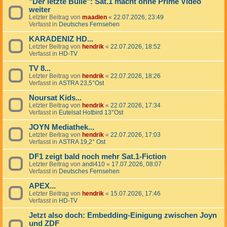
"Der letzte Bulle": Sat.1 macht ohne Prime Video
weiter
Letzter Beitrag von
maadien
«
22.07.2026, 23:49
Verfasst in
Deutsches Fernsehen
KARADENIZ HD...
Letzter Beitrag von
hendrik
«
22.07.2026, 18:52
Verfasst in
HD-TV
TV 8...
Letzter Beitrag von
hendrik
«
22.07.2026, 18:26
Verfasst in
ASTRA 23,5°Ost
Noursat Kids...
Letzter Beitrag von
hendrik
«
22.07.2026, 17:34
Verfasst in
Eutelsat Hotbird 13°Ost
JOYN Mediathek...
Letzter Beitrag von
hendrik
«
22.07.2026, 17:03
Verfasst in
ASTRA 19,2° Ost
DF1 zeigt bald noch mehr Sat.1-Fiction
Letzter Beitrag von
andi410
«
17.07.2026, 08:07
Verfasst in
Deutsches Fernsehen
APEX...
Letzter Beitrag von
hendrik
«
15.07.2026, 17:46
Verfasst in
HD-TV
Jetzt also doch: Embedding-Einigung zwischen Joyn
und ZDF