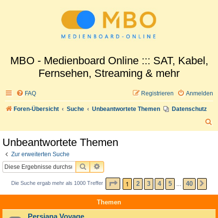
MBO - Medienboard Online ::: SAT, Kabel,
Fernsehen, Streaming & mehr
FAQ
Registrieren
Anmelden
Foren-Übersicht
Suche
Unbeantwortete Themen
Datenschutz
S
u
Unbeantwortete Themen
c
Zur erweiterten Suche
h
SUCHE
ERWEITERTE SUCHE
e
SEITE
1
VON
40
1
2
3
4
5
40
Die Suche ergab mehr als 1000 Treffer
NÄ
…
Themen
Persiana Voyage...