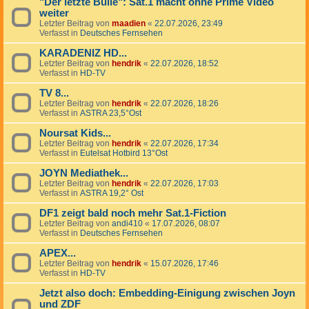
"Der letzte Bulle": Sat.1 macht ohne Prime Video
weiter
Letzter Beitrag von
maadien
«
22.07.2026, 23:49
Verfasst in
Deutsches Fernsehen
KARADENIZ HD...
Letzter Beitrag von
hendrik
«
22.07.2026, 18:52
Verfasst in
HD-TV
TV 8...
Letzter Beitrag von
hendrik
«
22.07.2026, 18:26
Verfasst in
ASTRA 23,5°Ost
Noursat Kids...
Letzter Beitrag von
hendrik
«
22.07.2026, 17:34
Verfasst in
Eutelsat Hotbird 13°Ost
JOYN Mediathek...
Letzter Beitrag von
hendrik
«
22.07.2026, 17:03
Verfasst in
ASTRA 19,2° Ost
DF1 zeigt bald noch mehr Sat.1-Fiction
Letzter Beitrag von
andi410
«
17.07.2026, 08:07
Verfasst in
Deutsches Fernsehen
APEX...
Letzter Beitrag von
hendrik
«
15.07.2026, 17:46
Verfasst in
HD-TV
Jetzt also doch: Embedding-Einigung zwischen Joyn
und ZDF