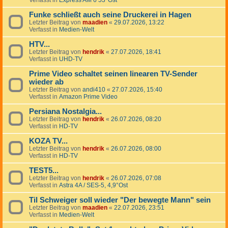
Verfasst in
Express AM 6 53°Ost
Funke schließt auch seine Druckerei in Hagen
Letzter Beitrag von
maadien
«
29.07.2026, 13:22
Verfasst in
Medien-Welt
HTV...
Letzter Beitrag von
hendrik
«
27.07.2026, 18:41
Verfasst in
UHD-TV
Prime Video schaltet seinen linearen TV-Sender
wieder ab
Letzter Beitrag von
andi410
«
27.07.2026, 15:40
Verfasst in
Amazon Prime Video
Persiana Nostalgia...
Letzter Beitrag von
hendrik
«
26.07.2026, 08:20
Verfasst in
HD-TV
KOZA TV...
Letzter Beitrag von
hendrik
«
26.07.2026, 08:00
Verfasst in
HD-TV
TEST5...
Letzter Beitrag von
hendrik
«
26.07.2026, 07:08
Verfasst in
Astra 4A / SES-5, 4,9°Ost
Til Schweiger soll wieder "Der bewegte Mann" sein
Letzter Beitrag von
maadien
«
22.07.2026, 23:51
Verfasst in
Medien-Welt