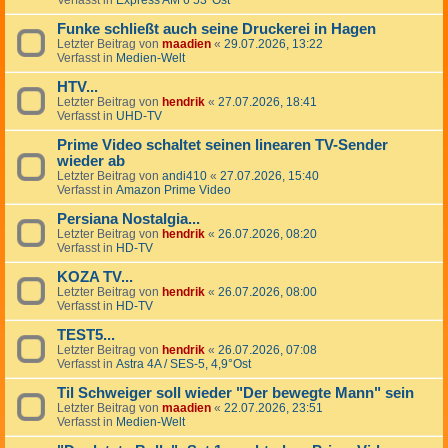
Verfasst in
Express AM 6 53°Ost
Funke schließt auch seine Druckerei in Hagen
Letzter Beitrag von
maadien
«
29.07.2026, 13:22
Verfasst in
Medien-Welt
HTV...
Letzter Beitrag von
hendrik
«
27.07.2026, 18:41
Verfasst in
UHD-TV
Prime Video schaltet seinen linearen TV-Sender
wieder ab
Letzter Beitrag von
andi410
«
27.07.2026, 15:40
Verfasst in
Amazon Prime Video
Persiana Nostalgia...
Letzter Beitrag von
hendrik
«
26.07.2026, 08:20
Verfasst in
HD-TV
KOZA TV...
Letzter Beitrag von
hendrik
«
26.07.2026, 08:00
Verfasst in
HD-TV
TEST5...
Letzter Beitrag von
hendrik
«
26.07.2026, 07:08
Verfasst in
Astra 4A / SES-5, 4,9°Ost
Til Schweiger soll wieder "Der bewegte Mann" sein
Letzter Beitrag von
maadien
«
22.07.2026, 23:51
Verfasst in
Medien-Welt