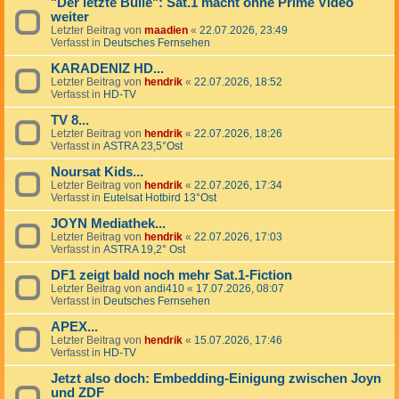
"Der letzte Bulle": Sat.1 macht ohne Prime Video
weiter
Letzter Beitrag von
maadien
«
22.07.2026, 23:49
Verfasst in
Deutsches Fernsehen
KARADENIZ HD...
Letzter Beitrag von
hendrik
«
22.07.2026, 18:52
Verfasst in
HD-TV
TV 8...
Letzter Beitrag von
hendrik
«
22.07.2026, 18:26
Verfasst in
ASTRA 23,5°Ost
Noursat Kids...
Letzter Beitrag von
hendrik
«
22.07.2026, 17:34
Verfasst in
Eutelsat Hotbird 13°Ost
JOYN Mediathek...
Letzter Beitrag von
hendrik
«
22.07.2026, 17:03
Verfasst in
ASTRA 19,2° Ost
DF1 zeigt bald noch mehr Sat.1-Fiction
Letzter Beitrag von
andi410
«
17.07.2026, 08:07
Verfasst in
Deutsches Fernsehen
APEX...
Letzter Beitrag von
hendrik
«
15.07.2026, 17:46
Verfasst in
HD-TV
Jetzt also doch: Embedding-Einigung zwischen Joyn
und ZDF