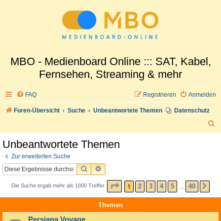
MBO - Medienboard Online ::: SAT, Kabel,
Fernsehen, Streaming & mehr
FAQ
Registrieren
Anmelden
Foren-Übersicht
Suche
Unbeantwortete Themen
Datenschutz
S
u
Unbeantwortete Themen
c
Zur erweiterten Suche
h
SUCHE
ERWEITERTE SUCHE
e
SEITE
1
VON
40
1
2
3
4
5
40
Die Suche ergab mehr als 1000 Treffer
NÄ
…
Themen
Persiana Voyage...