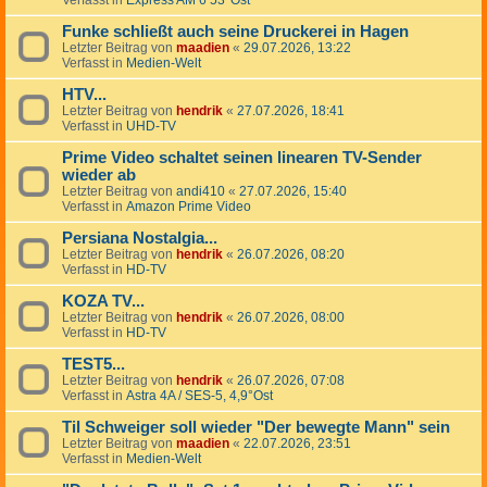
Verfasst in
Express AM 6 53°Ost
Funke schließt auch seine Druckerei in Hagen
Letzter Beitrag von
maadien
«
29.07.2026, 13:22
Verfasst in
Medien-Welt
HTV...
Letzter Beitrag von
hendrik
«
27.07.2026, 18:41
Verfasst in
UHD-TV
Prime Video schaltet seinen linearen TV-Sender
wieder ab
Letzter Beitrag von
andi410
«
27.07.2026, 15:40
Verfasst in
Amazon Prime Video
Persiana Nostalgia...
Letzter Beitrag von
hendrik
«
26.07.2026, 08:20
Verfasst in
HD-TV
KOZA TV...
Letzter Beitrag von
hendrik
«
26.07.2026, 08:00
Verfasst in
HD-TV
TEST5...
Letzter Beitrag von
hendrik
«
26.07.2026, 07:08
Verfasst in
Astra 4A / SES-5, 4,9°Ost
Til Schweiger soll wieder "Der bewegte Mann" sein
Letzter Beitrag von
maadien
«
22.07.2026, 23:51
Verfasst in
Medien-Welt