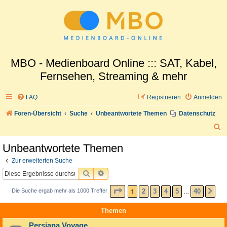
MBO - Medienboard Online ::: SAT, Kabel,
Fernsehen, Streaming & mehr
FAQ
Registrieren
Anmelden
Foren-Übersicht
Suche
Unbeantwortete Themen
Datenschutz
S
u
Unbeantwortete Themen
c
Zur erweiterten Suche
h
SUCHE
ERWEITERTE SUCHE
e
SEITE
1
VON
40
1
2
3
4
5
40
Die Suche ergab mehr als 1000 Treffer
NÄ
…
Themen
Persiana Voyage...