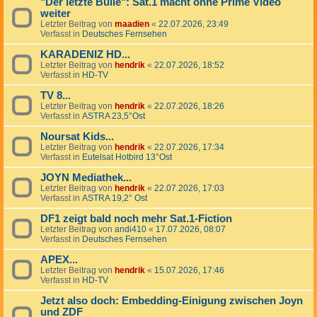
"Der letzte Bulle": Sat.1 macht ohne Prime Video
weiter
Letzter Beitrag von
maadien
«
22.07.2026, 23:49
Verfasst in
Deutsches Fernsehen
KARADENIZ HD...
Letzter Beitrag von
hendrik
«
22.07.2026, 18:52
Verfasst in
HD-TV
TV 8...
Letzter Beitrag von
hendrik
«
22.07.2026, 18:26
Verfasst in
ASTRA 23,5°Ost
Noursat Kids...
Letzter Beitrag von
hendrik
«
22.07.2026, 17:34
Verfasst in
Eutelsat Hotbird 13°Ost
JOYN Mediathek...
Letzter Beitrag von
hendrik
«
22.07.2026, 17:03
Verfasst in
ASTRA 19,2° Ost
DF1 zeigt bald noch mehr Sat.1-Fiction
Letzter Beitrag von
andi410
«
17.07.2026, 08:07
Verfasst in
Deutsches Fernsehen
APEX...
Letzter Beitrag von
hendrik
«
15.07.2026, 17:46
Verfasst in
HD-TV
Jetzt also doch: Embedding-Einigung zwischen Joyn
und ZDF