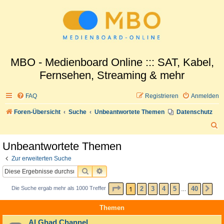
MBO - Medienboard Online ::: SAT, Kabel,
Fernsehen, Streaming & mehr
FAQ
Registrieren
Anmelden
Foren-Übersicht
Suche
Unbeantwortete Themen
Datenschutz
S
u
Unbeantwortete Themen
c
Zur erweiterten Suche
h
SUCHE
ERWEITERTE SUCHE
e
SEITE
1
VON
40
1
2
3
4
5
40
Die Suche ergab mehr als 1000 Treffer
NÄ
…
Themen
Al Ghad Channel...