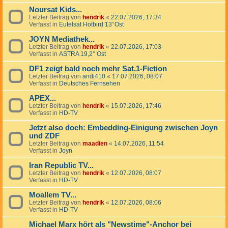
Noursat Kids...
Letzter Beitrag von
hendrik
«
22.07.2026, 17:34
Verfasst in
Eutelsat Hotbird 13°Ost
JOYN Mediathek...
Letzter Beitrag von
hendrik
«
22.07.2026, 17:03
Verfasst in
ASTRA 19,2° Ost
DF1 zeigt bald noch mehr Sat.1-Fiction
Letzter Beitrag von
andi410
«
17.07.2026, 08:07
Verfasst in
Deutsches Fernsehen
APEX...
Letzter Beitrag von
hendrik
«
15.07.2026, 17:46
Verfasst in
HD-TV
Jetzt also doch: Embedding-Einigung zwischen Joyn
und ZDF
Letzter Beitrag von
maadien
«
14.07.2026, 11:54
Verfasst in
Joyn
Iran Republic TV...
Letzter Beitrag von
hendrik
«
12.07.2026, 08:07
Verfasst in
HD-TV
Moallem TV...
Letzter Beitrag von
hendrik
«
12.07.2026, 08:06
Verfasst in
HD-TV
Michael Marx hört als "Newstime"-Anchor bei