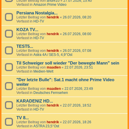
Letzter Beitrag von
andi410
«
27.07.2026, 15:40
Verfasst in
Amazon Prime Video
Persiana Nostalgia...
Letzter Beitrag von
hendrik
«
26.07.2026, 08:20
Verfasst in
HD-TV
KOZA TV...
Letzter Beitrag von
hendrik
«
26.07.2026, 08:00
Verfasst in
HD-TV
TEST5...
Letzter Beitrag von
hendrik
«
26.07.2026, 07:08
Verfasst in
Astra 4A / SES-5, 4,9°Ost
Til Schweiger soll wieder "Der bewegte Mann" sein
Letzter Beitrag von
maadien
«
22.07.2026, 23:51
Verfasst in
Medien-Welt
"Der letzte Bulle": Sat.1 macht ohne Prime Video
weiter
Letzter Beitrag von
maadien
«
22.07.2026, 23:49
Verfasst in
Deutsches Fernsehen
KARADENIZ HD...
Letzter Beitrag von
hendrik
«
22.07.2026, 18:52
Verfasst in
HD-TV
TV 8...
Letzter Beitrag von
hendrik
«
22.07.2026, 18:26
Verfasst in
ASTRA 23,5°Ost