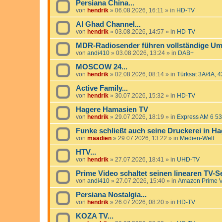
Persiana China...
von
hendrik
»
06.08.2026, 16:11
» in
HD-TV
Al Ghad Channel...
von
hendrik
»
03.08.2026, 14:57
» in
HD-TV
MDR-Radiosender führen vollständige Ums
von
andi410
»
03.08.2026, 13:24
» in
DAB+
MOSCOW 24...
von
hendrik
»
02.08.2026, 08:14
» in
Türksat 3A/4A, 4
Active Family...
von
hendrik
»
30.07.2026, 15:32
» in
HD-TV
Hagere Hamasien TV
von
hendrik
»
29.07.2026, 18:19
» in
Express AM 6 53
Funke schließt auch seine Druckerei in H
von
maadien
»
29.07.2026, 13:22
» in
Medien-Welt
HTV...
von
hendrik
»
27.07.2026, 18:41
» in
UHD-TV
Prime Video schaltet seinen linearen TV-
von
andi410
»
27.07.2026, 15:40
» in
Amazon Prime 
Persiana Nostalgia...
von
hendrik
»
26.07.2026, 08:20
» in
HD-TV
KOZA TV...