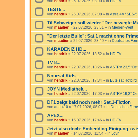
von
hendrik
»
26.07.2026, 08:00
» in
HD-TV
TEST5...
von
hendrik
»
26.07.2026, 07:08
» in
Astra 4A / SES-5
Til Schweiger soll wieder "Der bewegte M
von
maadien
»
22.07.2026, 23:51
» in
Medien-Welt
"Der letzte Bulle": Sat.1 macht ohne Prim
von
maadien
»
22.07.2026, 23:49
» in
Deutsches Fer
KARADENIZ HD...
von
hendrik
»
22.07.2026, 18:52
» in
HD-TV
TV 8...
von
hendrik
»
22.07.2026, 18:26
» in
ASTRA 23,5°Ost
Noursat Kids...
von
hendrik
»
22.07.2026, 17:34
» in
Eutelsat Hotbird
JOYN Mediathek...
von
hendrik
»
22.07.2026, 17:03
» in
ASTRA 19,2° Os
DF1 zeigt bald noch mehr Sat.1-Fiction
von
andi410
»
17.07.2026, 08:07
» in
Deutsches Fern
APEX...
von
hendrik
»
15.07.2026, 17:46
» in
HD-TV
Jetzt also doch: Embedding-Einigung zw
von
maadien
»
14.07.2026, 11:54
» in
Joyn