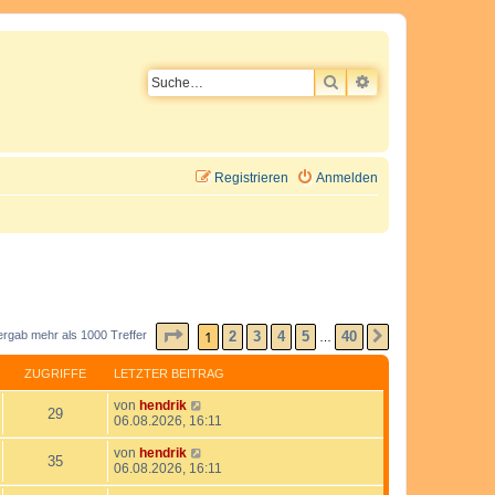
SUCHE
ERWEITERTE SU
Registrieren
Anmelden
SEITE
1
VON
40
1
2
3
4
5
40
ergab mehr als 1000 Treffer
NÄCHSTE
…
ZUGRIFFE
LETZTER BEITRAG
L
von
hendrik
Z
29
e
06.08.2026, 16:11
t
u
z
L
von
hendrik
Z
35
t
e
06.08.2026, 16:11
g
e
t
u