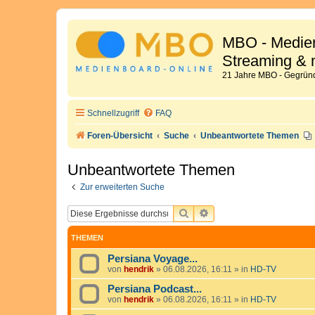
MBO - Medien
Streaming & 
21 Jahre MBO - Gegründ
Schnellzugriff
FAQ
Foren-Übersicht
Suche
Unbeantwortete Themen
Unbeantwortete Themen
Zur erweiterten Suche
SUCHE
ERWEITERTE SUCHE
THEMEN
Persiana Voyage...
von
hendrik
»
06.08.2026, 16:11
» in
HD-TV
Persiana Podcast...
von
hendrik
»
06.08.2026, 16:11
» in
HD-TV