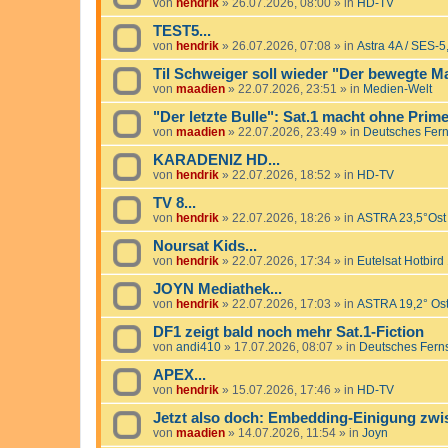
von
hendrik
»
26.07.2026, 08:00
» in
HD-TV
TEST5...
von
hendrik
»
26.07.2026, 07:08
» in
Astra 4A / SES-5
Til Schweiger soll wieder "Der bewegte M
von
maadien
»
22.07.2026, 23:51
» in
Medien-Welt
"Der letzte Bulle": Sat.1 macht ohne Prim
von
maadien
»
22.07.2026, 23:49
» in
Deutsches Fer
KARADENIZ HD...
von
hendrik
»
22.07.2026, 18:52
» in
HD-TV
TV 8...
von
hendrik
»
22.07.2026, 18:26
» in
ASTRA 23,5°Ost
Noursat Kids...
von
hendrik
»
22.07.2026, 17:34
» in
Eutelsat Hotbird
JOYN Mediathek...
von
hendrik
»
22.07.2026, 17:03
» in
ASTRA 19,2° Os
DF1 zeigt bald noch mehr Sat.1-Fiction
von
andi410
»
17.07.2026, 08:07
» in
Deutsches Fern
APEX...
von
hendrik
»
15.07.2026, 17:46
» in
HD-TV
Jetzt also doch: Embedding-Einigung zw
von
maadien
»
14.07.2026, 11:54
» in
Joyn