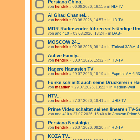
Persiana China...
von
hendrik
»
06.08.2026, 16:11
» in
HD-TV
Al Ghad Channel...
von
hendrik
»
03.08.2026, 14:57
» in
HD-TV
MDR-Radiosender führen vollständige Ums
von
andi410
»
03.08.2026, 13:24
» in
DAB+
MOSCOW 24...
von
hendrik
»
02.08.2026, 08:14
» in
Türksat 3A/4A, 4
Active Family...
von
hendrik
»
30.07.2026, 15:32
» in
HD-TV
Hagere Hamasien TV
von
hendrik
»
29.07.2026, 18:19
» in
Express AM 6 53
Funke schließt auch seine Druckerei in H
von
maadien
»
29.07.2026, 13:22
» in
Medien-Welt
HTV...
von
hendrik
»
27.07.2026, 18:41
» in
UHD-TV
Prime Video schaltet seinen linearen TV-
von
andi410
»
27.07.2026, 15:40
» in
Amazon Prime 
Persiana Nostalgia...
von
hendrik
»
26.07.2026, 08:20
» in
HD-TV
KOZA TV...