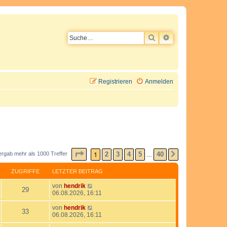
SUCHE
ERWEITERTE SU
Registrieren
Anmelden
SEITE
1
VON
40
1
2
3
4
5
40
ergab mehr als 1000 Treffer
NÄCHSTE
…
ZUGRIFFE
LETZTER BEITRAG
L
von
hendrik
Z
29
e
06.08.2026, 16:11
t
u
z
L
von
hendrik
Z
33
t
e
06.08.2026, 16:11
g
e
t
u