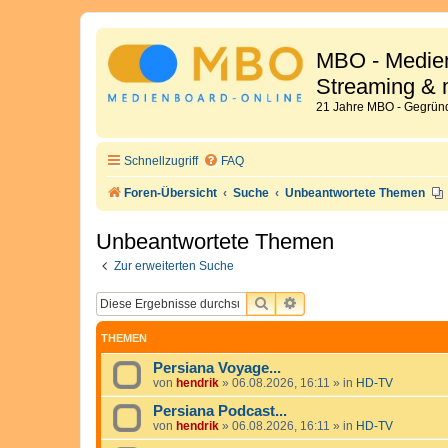
MBO - Medien
Streaming & 
21 Jahre MBO - Gegründ
Schnellzugriff
FAQ
Foren-Übersicht
Suche
Unbeantwortete Themen
Unbeantwortete Themen
Zur erweiterten Suche
SUCHE
ERWEITERTE SUCHE
THEMEN
Persiana Voyage...
von
hendrik
»
06.08.2026, 16:11
» in
HD-TV
Persiana Podcast...
von
hendrik
»
06.08.2026, 16:11
» in
HD-TV