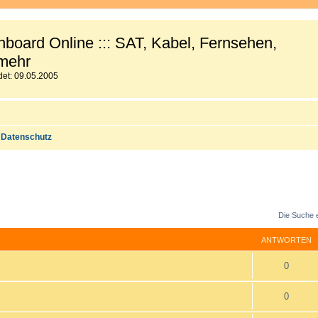
board Online ::: SAT, Kabel, Fernsehen,
mehr
et: 09.05.2005
Datenschutz
Die Suche 
ANTWORTEN
A
0
n
A
0
t
n