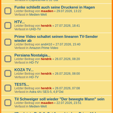
Verfasst in
Express AM 6 53°Ost
Funke schließt auch seine Druckerei in Hagen
Letzter Beitrag von
maadien
«
29.07.2026, 13:22
Verfasst in
Medien-Welt
HTV...
Letzter Beitrag von
hendrik
«
27.07.2026, 18:41
Verfasst in
UHD-TV
Prime Video schaltet seinen linearen TV-Sender
wieder ab
Letzter Beitrag von
andi410
«
27.07.2026, 15:40
Verfasst in
Amazon Prime Video
Persiana Nostalgia...
Letzter Beitrag von
hendrik
«
26.07.2026, 08:20
Verfasst in
HD-TV
KOZA TV...
Letzter Beitrag von
hendrik
«
26.07.2026, 08:00
Verfasst in
HD-TV
TEST5...
Letzter Beitrag von
hendrik
«
26.07.2026, 07:08
Verfasst in
Astra 4A / SES-5, 4,9°Ost
Til Schweiger soll wieder "Der bewegte Mann" sein
Letzter Beitrag von
maadien
«
22.07.2026, 23:51
Verfasst in
Medien-Welt