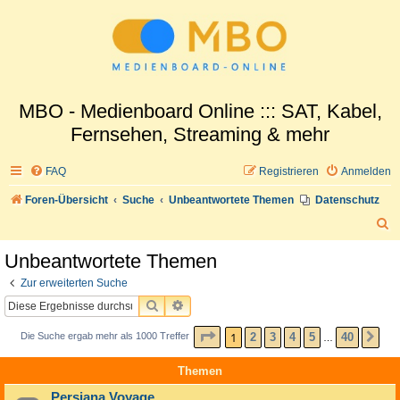
MBO - Medienboard Online ::: SAT, Kabel,
Fernsehen, Streaming & mehr
FAQ
Registrieren
Anmelden
Foren-Übersicht
Suche
Unbeantwortete Themen
Datenschutz
S
u
Unbeantwortete Themen
c
Zur erweiterten Suche
h
SUCHE
ERWEITERTE SUCHE
e
SEITE
1
VON
40
1
2
3
4
5
40
Die Suche ergab mehr als 1000 Treffer
NÄ
…
Themen
Persiana Voyage...