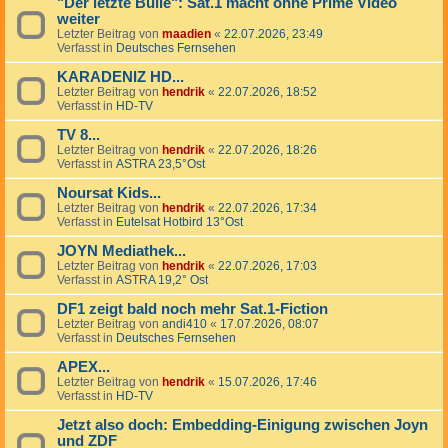
"Der letzte Bulle": Sat.1 macht ohne Prime Video
weiter
Letzter Beitrag von
maadien
«
22.07.2026, 23:49
Verfasst in
Deutsches Fernsehen
KARADENIZ HD...
Letzter Beitrag von
hendrik
«
22.07.2026, 18:52
Verfasst in
HD-TV
TV 8...
Letzter Beitrag von
hendrik
«
22.07.2026, 18:26
Verfasst in
ASTRA 23,5°Ost
Noursat Kids...
Letzter Beitrag von
hendrik
«
22.07.2026, 17:34
Verfasst in
Eutelsat Hotbird 13°Ost
JOYN Mediathek...
Letzter Beitrag von
hendrik
«
22.07.2026, 17:03
Verfasst in
ASTRA 19,2° Ost
DF1 zeigt bald noch mehr Sat.1-Fiction
Letzter Beitrag von
andi410
«
17.07.2026, 08:07
Verfasst in
Deutsches Fernsehen
APEX...
Letzter Beitrag von
hendrik
«
15.07.2026, 17:46
Verfasst in
HD-TV
Jetzt also doch: Embedding-Einigung zwischen Joyn
und ZDF