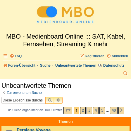
MBO - Medienboard Online ::: SAT, Kabel,
Fernsehen, Streaming & mehr
FAQ
Registrieren
Anmelden
Foren-Übersicht
Suche
Unbeantwortete Themen
Datenschutz
S
u
Unbeantwortete Themen
c
Zur erweiterten Suche
h
SUCHE
ERWEITERTE SUCHE
e
SEITE
1
VON
40
1
2
3
4
5
40
Die Suche ergab mehr als 1000 Treffer
NÄ
…
Themen
Persiana Voyage...