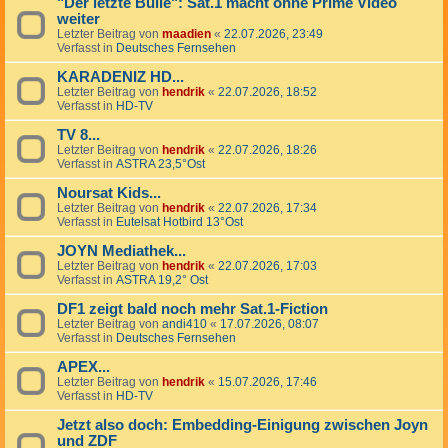
"Der letzte Bulle": Sat.1 macht ohne Prime Video
weiter
Letzter Beitrag von
maadien
«
22.07.2026, 23:49
Verfasst in
Deutsches Fernsehen
KARADENIZ HD...
Letzter Beitrag von
hendrik
«
22.07.2026, 18:52
Verfasst in
HD-TV
TV 8...
Letzter Beitrag von
hendrik
«
22.07.2026, 18:26
Verfasst in
ASTRA 23,5°Ost
Noursat Kids...
Letzter Beitrag von
hendrik
«
22.07.2026, 17:34
Verfasst in
Eutelsat Hotbird 13°Ost
JOYN Mediathek...
Letzter Beitrag von
hendrik
«
22.07.2026, 17:03
Verfasst in
ASTRA 19,2° Ost
DF1 zeigt bald noch mehr Sat.1-Fiction
Letzter Beitrag von
andi410
«
17.07.2026, 08:07
Verfasst in
Deutsches Fernsehen
APEX...
Letzter Beitrag von
hendrik
«
15.07.2026, 17:46
Verfasst in
HD-TV
Jetzt also doch: Embedding-Einigung zwischen Joyn
und ZDF