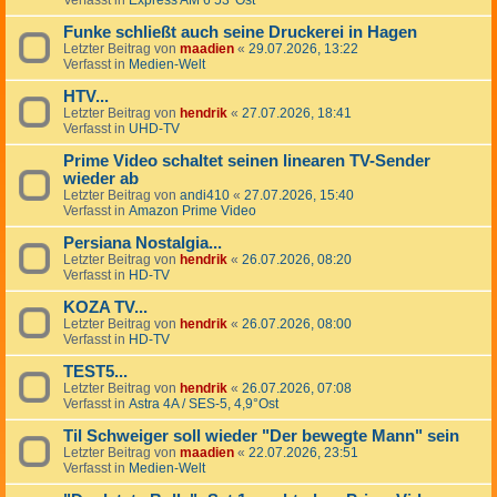
Verfasst in
Express AM 6 53°Ost
Funke schließt auch seine Druckerei in Hagen
Letzter Beitrag von
maadien
«
29.07.2026, 13:22
Verfasst in
Medien-Welt
HTV...
Letzter Beitrag von
hendrik
«
27.07.2026, 18:41
Verfasst in
UHD-TV
Prime Video schaltet seinen linearen TV-Sender
wieder ab
Letzter Beitrag von
andi410
«
27.07.2026, 15:40
Verfasst in
Amazon Prime Video
Persiana Nostalgia...
Letzter Beitrag von
hendrik
«
26.07.2026, 08:20
Verfasst in
HD-TV
KOZA TV...
Letzter Beitrag von
hendrik
«
26.07.2026, 08:00
Verfasst in
HD-TV
TEST5...
Letzter Beitrag von
hendrik
«
26.07.2026, 07:08
Verfasst in
Astra 4A / SES-5, 4,9°Ost
Til Schweiger soll wieder "Der bewegte Mann" sein
Letzter Beitrag von
maadien
«
22.07.2026, 23:51
Verfasst in
Medien-Welt