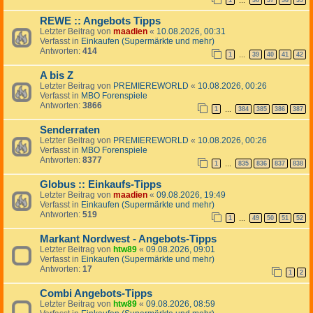
1
36
37
38
39
…
REWE :: Angebots Tipps
Letzter Beitrag von
maadien
«
10.08.2026, 00:31
Verfasst in
Einkaufen (Supermärkte und mehr)
Antworten:
414
1
39
40
41
42
…
A bis Z
Letzter Beitrag von
PREMIEREWORLD
«
10.08.2026, 00:26
Verfasst in
MBO Forenspiele
Antworten:
3866
1
384
385
386
387
…
Senderraten
Letzter Beitrag von
PREMIEREWORLD
«
10.08.2026, 00:26
Verfasst in
MBO Forenspiele
Antworten:
8377
1
835
836
837
838
…
Globus :: Einkaufs-Tipps
Letzter Beitrag von
maadien
«
09.08.2026, 19:49
Verfasst in
Einkaufen (Supermärkte und mehr)
Antworten:
519
1
49
50
51
52
…
Markant Nordwest - Angebots-Tipps
Letzter Beitrag von
htw89
«
09.08.2026, 09:01
Verfasst in
Einkaufen (Supermärkte und mehr)
Antworten:
17
1
2
Combi Angebots-Tipps
Letzter Beitrag von
htw89
«
09.08.2026, 08:59