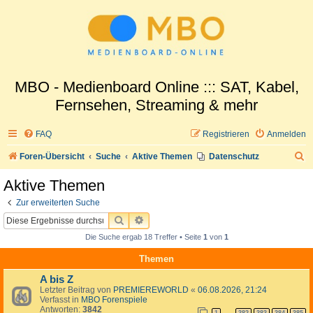
MBO - Medienboard Online ::: SAT, Kabel,
Fernsehen, Streaming & mehr
FAQ
Registrieren
Anmelden
S
Foren-Übersicht
Suche
Aktive Themen
Datenschutz
u
Aktive Themen
c
Zur erweiterten Suche
h
SUCHE
ERWEITERTE SUCHE
e
Die Suche ergab 18 Treffer • Seite
1
von
1
Themen
A bis Z
Letzter Beitrag von
PREMIEREWORLD
«
06.08.2026, 21:24
Verfasst in
MBO Forenspiele
Antworten:
3842