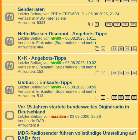
1
382
383
384
385
…
Senderraten
Letzter Beitrag von
PREMIEREWORLD
«
06.08.2026, 21:24
Verfasst in
MBO Forenspiele
Antworten:
8347
1
832
833
834
835
…
Netto Marken-Discount - Angebots-Tipps
Letzter Beitrag von
htw89
«
06.08.2026, 10:11
Verfasst in
Einkaufen (Supermärkte und mehr)
Antworten:
404
1
38
39
40
41
…
K+K - Angebots-Tipps
Letzter Beitrag von
htw89
«
06.08.2026, 10:02
Verfasst in
Einkaufen (Supermärkte und mehr)
Antworten:
153
1
13
14
15
16
…
Globus :: Einkaufs-Tipps
Letzter Beitrag von
htw89
«
06.08.2026, 09:59
Verfasst in
Einkaufen (Supermärkte und mehr)
Antworten:
518
1
49
50
51
52
…
Vor 15 Jahren startete bundesweites Digitalradio in
Deutschland
Letzter Beitrag von
maadien
«
03.08.2026, 22:36
Verfasst in
DAB+
Antworten:
8
MDR-Radiosender führen vollständige Umstellung auf
DAB+ fort