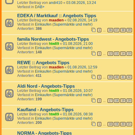
Letzter Beitrag von
andi410
«
03.08.2026, 13:24
Verfasst in
DAB+
EDEKA / Marktkauf :: Angebots Tipps
Letzter Beitrag von
maadien
«
02.08.2026, 14:19
Verfasst in
Einkaufen (Supermärkte und mehr)
Antworten:
386
1
36
37
38
39
…
famila Nordwest - Angebots-Tipps
Letzter Beitrag von
htw89
«
01.08.2026, 21:00
Verfasst in
Einkaufen (Supermärkte und mehr)
Antworten:
148
1
12
13
14
15
…
REWE :: Angebots Tipps
Letzter Beitrag von
maadien
«
01.08.2026, 12:59
Verfasst in
Einkaufen (Supermärkte und mehr)
Antworten:
411
1
39
40
41
42
…
Aldi Nord - Angebots-Tipps
Letzter Beitrag von
htw89
«
01.08.2026, 10:07
Verfasst in
Einkaufen (Supermärkte und mehr)
Antworten:
199
1
17
18
19
20
…
Kaufland - Angebots-Tipps
Letzter Beitrag von
htw89
«
01.08.2026, 08:38
Verfasst in
Einkaufen (Supermärkte und mehr)
Antworten:
200
1
18
19
20
21
…
NORMA - Angebots-Tipps