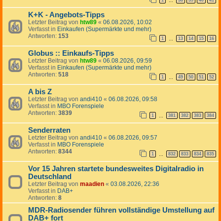
1
38
39
40
41
…
K+K - Angebots-Tipps
Letzter Beitrag von
htw89
«
06.08.2026, 10:02
Verfasst in
Einkaufen (Supermärkte und mehr)
Antworten:
153
1
13
14
15
16
…
Globus :: Einkaufs-Tipps
Letzter Beitrag von
htw89
«
06.08.2026, 09:59
Verfasst in
Einkaufen (Supermärkte und mehr)
Antworten:
518
1
49
50
51
52
…
A bis Z
Letzter Beitrag von
andi410
«
06.08.2026, 09:58
Verfasst in
MBO Forenspiele
Antworten:
3839
1
381
382
383
384
…
Senderraten
Letzter Beitrag von
andi410
«
06.08.2026, 09:57
Verfasst in
MBO Forenspiele
Antworten:
8344
1
832
833
834
835
…
Vor 15 Jahren startete bundesweites Digitalradio in
Deutschland
Letzter Beitrag von
maadien
«
03.08.2026, 22:36
Verfasst in
DAB+
Antworten:
8
MDR-Radiosender führen vollständige Umstellung auf
DAB+ fort