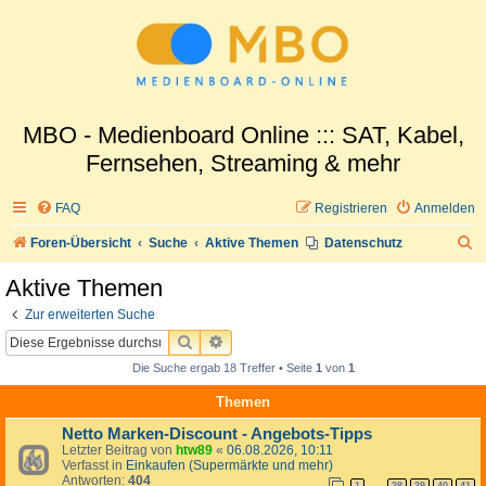
MBO - Medienboard Online ::: SAT, Kabel,
Fernsehen, Streaming & mehr
FAQ
Registrieren
Anmelden
S
Foren-Übersicht
Suche
Aktive Themen
Datenschutz
u
Aktive Themen
c
Zur erweiterten Suche
h
SUCHE
ERWEITERTE SUCHE
e
Die Suche ergab 18 Treffer • Seite
1
von
1
Themen
Netto Marken-Discount - Angebots-Tipps
Letzter Beitrag von
htw89
«
06.08.2026, 10:11
Verfasst in
Einkaufen (Supermärkte und mehr)
Antworten:
404