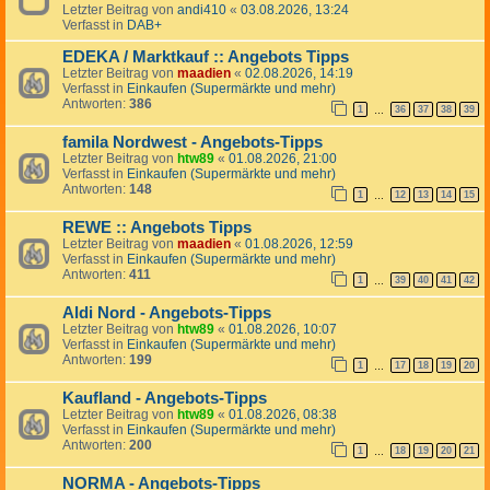
Letzter Beitrag von
andi410
«
03.08.2026, 13:24
Verfasst in
DAB+
EDEKA / Marktkauf :: Angebots Tipps
Letzter Beitrag von
maadien
«
02.08.2026, 14:19
Verfasst in
Einkaufen (Supermärkte und mehr)
Antworten:
386
1
36
37
38
39
…
famila Nordwest - Angebots-Tipps
Letzter Beitrag von
htw89
«
01.08.2026, 21:00
Verfasst in
Einkaufen (Supermärkte und mehr)
Antworten:
148
1
12
13
14
15
…
REWE :: Angebots Tipps
Letzter Beitrag von
maadien
«
01.08.2026, 12:59
Verfasst in
Einkaufen (Supermärkte und mehr)
Antworten:
411
1
39
40
41
42
…
Aldi Nord - Angebots-Tipps
Letzter Beitrag von
htw89
«
01.08.2026, 10:07
Verfasst in
Einkaufen (Supermärkte und mehr)
Antworten:
199
1
17
18
19
20
…
Kaufland - Angebots-Tipps
Letzter Beitrag von
htw89
«
01.08.2026, 08:38
Verfasst in
Einkaufen (Supermärkte und mehr)
Antworten:
200
1
18
19
20
21
…
NORMA - Angebots-Tipps